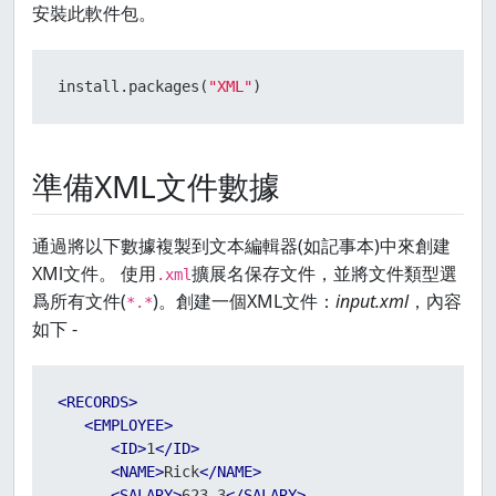
安裝此軟件包。
install.packages
(
"XML"
)
準備XML文件數據
通過將以下數據複製到文本編輯器(如記事本)中來創建
XMl文件。 使用
擴展名保存文件，並將文件類型選
.xml
爲所有文件(
)。創建一個XML文件：
input.xml
，內容
*.*
如下 -
<
RECORDS
>
<
EMPLOYEE
>
<
ID
>
1
</
ID
>
<
NAME
>
Rick
</
NAME
>
<
SALARY
>
623.3
</
SALARY
>