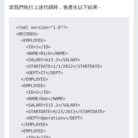
</
EMPLOYEE
>
當我們執行上述代碼時，會產生以下結果 -
<
EMPLOYEE
>
<
ID
>
7
</
ID
>
<?xml version="1.0"?>

<
NAME
>
Simon
</
NAME
>
<RECORDS>

<
SALARY
>
632.8
</
SALARY
>
  <EMPLOYEE>

<
STARTDATE
>
7/30/2013
</
STARTDATE
>
    <ID>1</ID>

<
DEPT
>
Operations
</
DEPT
>
    <NAME>Rick</NAME>

</
EMPLOYEE
>
    <SALARY>623.3</SALARY>

    <STARTDATE>1/1/2012</STARTDATE>

<
EMPLOYEE
>
    <DEPT>IT</DEPT>

<
ID
>
8
</
ID
>
  </EMPLOYEE>

<
NAME
>
Guru
</
NAME
>
  <EMPLOYEE>

<
SALARY
>
722.5
</
SALARY
>
    <ID>2</ID>

<
STARTDATE
>
6/17/2014
</
STARTDATE
>
    <NAME>Dan</NAME>

<
DEPT
>
Finance
</
DEPT
>
    <SALARY>515.2</SALARY>

</
EMPLOYEE
>
    <STARTDATE>9/23/2013</STARTDATE>

    <DEPT>Operations</DEPT>

</
RECORDS
>
  </EMPLOYEE>

  <EMPLOYEE>

    <ID>3</ID>
