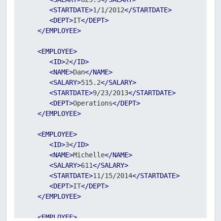
<
STARTDATE
>
1/1/2012
</
STARTDATE
>
<
DEPT
>
IT
</
DEPT
>
</
EMPLOYEE
>
<
EMPLOYEE
>
<
ID
>
2
</
ID
>
<
NAME
>
Dan
</
NAME
>
<
SALARY
>
515.2
</
SALARY
>
<
STARTDATE
>
9/23/2013
</
STARTDATE
>
<
DEPT
>
Operations
</
DEPT
>
</
EMPLOYEE
>
<
EMPLOYEE
>
<
ID
>
3
</
ID
>
<
NAME
>
Michelle
</
NAME
>
<
SALARY
>
611
</
SALARY
>
<
STARTDATE
>
11/15/2014
</
STARTDATE
>
<
DEPT
>
IT
</
DEPT
>
</
EMPLOYEE
>
<
EMPLOYEE
>