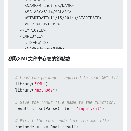
    <NAME>Michelle</NAME>

    <SALARY>611</SALARY>

    <STARTDATE>11/15/2014</STARTDATE>

    <DEPT>IT</DEPT>

  </EMPLOYEE>

  <EMPLOYEE>

    <ID>4</ID>

    <NAME>Ryan</NAME>

    <SALARY>729</SALARY>

獲取XML文件中存在的節點數
    <STARTDATE>5/11/2014</STARTDATE>

    <DEPT>HR</DEPT>

  </EMPLOYEE>

# Load the packages required to read XML files.
  <EMPLOYEE>

library
(
"XML"
)
    <ID>5</ID>

library
(
"methods"
)
    <NAME>Gary</NAME>

    <SALARY>843.25</SALARY>

# Give the input file name to the function.
    <STARTDATE>3/27/2015</STARTDATE>

result 
<-
 xmlParse
(
file 
=
"input.xml"
)
    <DEPT>Finance</DEPT>

  </EMPLOYEE>

# Exract the root node form the xml file.
  <EMPLOYEE>

rootnode 
<-
 xmlRoot
(
result
)
    <ID>6</ID>
