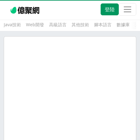
登陸
Java技術
Web開發
高級語言
其他技術
腳本語言
數據庫
大