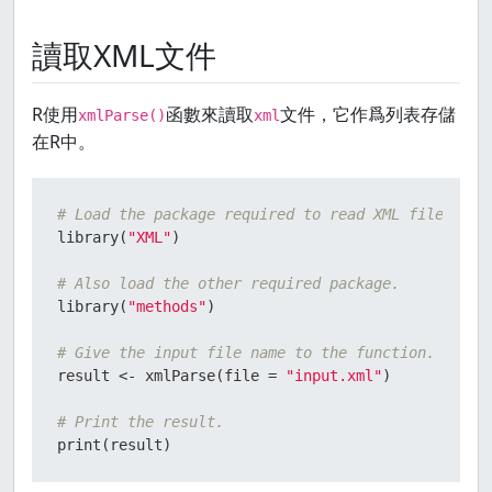
<
ID
>
4
</
ID
>
<
NAME
>
Ryan
</
NAME
>
讀取XML文件
<
SALARY
>
729
</
SALARY
>
<
STARTDATE
>
5/11/2014
</
STARTDATE
>
<
DEPT
>
HR
</
DEPT
>
R使用
函數來讀取
文件，它作爲列表存儲
xmlParse()
xml
</
EMPLOYEE
>
在R中。
<
EMPLOYEE
>
<
ID
>
5
</
ID
>
# Load the package required to read XML files.
<
NAME
>
Gary
</
NAME
>
library
(
"XML"
)
<
SALARY
>
843.25
</
SALARY
>
<
STARTDATE
>
3/27/2015
</
STARTDATE
>
# Also load the other required package.
<
DEPT
>
Finance
</
DEPT
>
library
(
"methods"
)
</
EMPLOYEE
>
# Give the input file name to the function.
<
EMPLOYEE
>
result 
<-
 xmlParse
(
file 
=
"input.xml"
)
<
ID
>
6
</
ID
>
<
NAME
>
Nina
</
NAME
>
# Print the result.
<
SALARY
>
578
</
SALARY
>
print
(
result
)
<
STARTDATE
>
5/21/2013
</
STARTDATE
>
<
DEPT
>
IT
</
DEPT
>