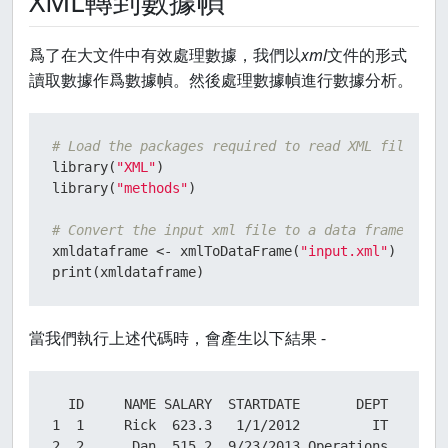
XML轉到數據幀
爲了在大文件中有效處理數據，我們以
xml
文件的形式
讀取數據作爲數據幀。然後處理數據幀進行數據分析。
# Load the packages required to read XML files.
library
(
"XML"
)
library
(
"methods"
)
# Convert the input xml file to a data frame.
xmldataframe 
<-
 xmlToDataFrame
(
"input.xml"
)
print
(
xmldataframe
)
當我們執行上述代碼時，會產生以下結果 -
  ID     NAME SALARY  STARTDATE       DEPT

1  1     Rick  623.3   1/1/2012         IT

2  2      Dan  515.2  9/23/2013 Operations
