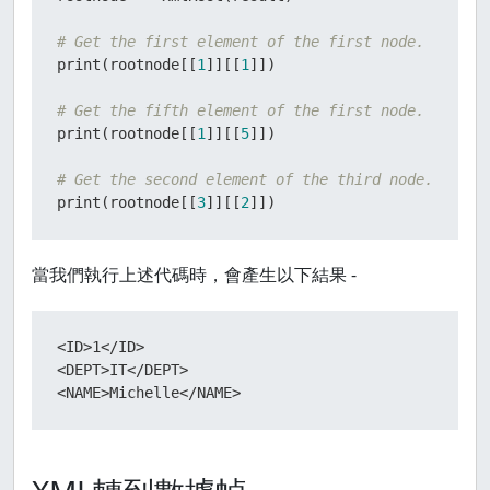
# Get the first element of the first node.
print
(
rootnode
[[
1
]
]
[[
1
]
]
)
# Get the fifth element of the first node.
print
(
rootnode
[[
1
]
]
[[
5
]
]
)
# Get the second element of the third node.
print
(
rootnode
[[
3
]
]
[[
2
]
]
)
當我們執行上述代碼時，會產生以下結果 -
<ID>1</ID> 

<DEPT>IT</DEPT> 

<NAME>Michelle</NAME>