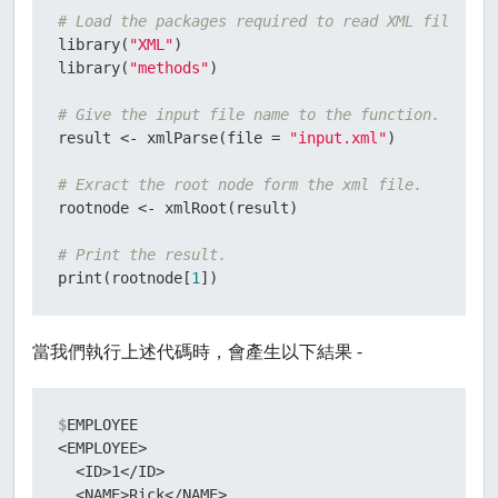
# Load the packages required to read XML files.
library
(
"XML"
)
library
(
"methods"
)
# Give the input file name to the function.
result 
<-
 xmlParse
(
file 
=
"input.xml"
)
# Exract the root node form the xml file.
rootnode 
<-
 xmlRoot
(
result
)
# Print the result.
print
(
rootnode
[
1
]
)
當我們執行上述代碼時，會產生以下結果 -
$
EMPLOYEE
<EMPLOYEE>

  <ID>1</ID>

  <NAME>Rick</NAME>
