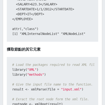
  <SALARY>623.3</SALARY>

  <STARTDATE>1/1/2012</STARTDATE>

  <DEPT>IT</DEPT>

</EMPLOYEE> 

attr(,"class")

[1] "XMLInternalNodeList" "XMLNodeList"
獲取節點的其它元素
# Load the packages required to read XML files.
library
(
"XML"
)
library
(
"methods"
)
# Give the input file name to the function.
result 
<-
 xmlParse
(
file 
=
"input.xml"
)
# Exract the root node form the xml file.
rootnode 
<-
 xmlRoot
(
result
)