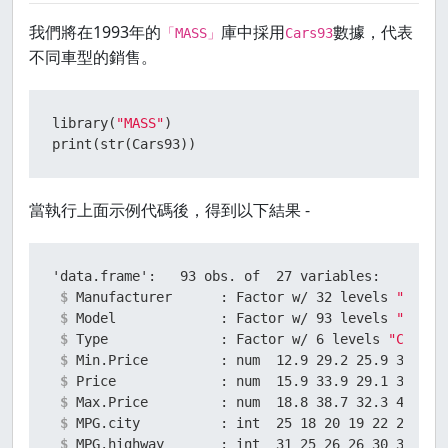
我們將在1993年的
庫中採用
數據，代表
「MASS」
Cars93
不同車型的銷售。
library
(
"MASS"
)
print
(
str
(
Cars93
)
)
當執行上面示例代碼後，得到以下結果 -
 $ 
Manufacturer      : Factor w/ 32 levels 
"Acura
 $ 
Model             : Factor w/ 93 levels 
"100"
,
 $ 
Type              : Factor w/ 6 levels 
"Compac
 $ 
Min.Price         : num  12.9 29.2 25.9 30.8 2
 $ 
Price             : num  15.9 33.9 29.1 37.7 3
 $ 
Max.Price         : num  18.8 38.7 32.3 44.6 3
 $ 
MPG.city          : int  25 18 20 19 22 22 19 
 $ 
MPG.highway       : int  31 25 26 26 30 31 28 