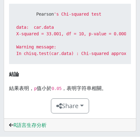
        Pearson
's Chi-squared test

data:  car.data

X-squared = 33.001, df = 10, p-value = 0.0002723

Warning message:

In chisq.test(car.data) : Chi-squared approximati
結論
結果表明，
值小於
，表明字符串相關。
p
0.05
Share
R語言生存分析