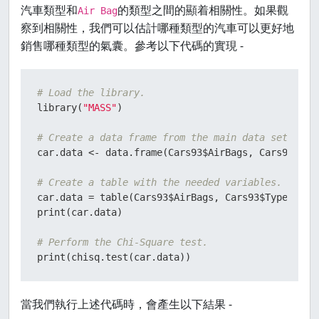
汽車類型和
的類型之間的顯着相關性。如果觀
Air Bag
察到相關性，我們可以估計哪種類型的汽車可以更好地
銷售哪種類型的氣囊。參考以下代碼的實現 -
# Load the library.
library
(
"MASS"
)
# Create a data frame from the main data set.
car.data 
<-
 data.frame
(
Cars93
$
AirBags
,
 Cars93
$
Typ
# Create a table with the needed variables.
car.data 
=
 table
(
Cars93
$
AirBags
,
 Cars93
$
Type
)
print
(
car.data
)
# Perform the Chi-Square test.
print
(
chisq.test
(
car.data
)
)
當我們執行上述代碼時，會產生以下結果 -