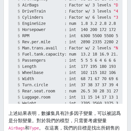
 $ 
AirBags           : Factor w/ 3 levels 
"Driver
 $ 
DriveTrain        : Factor w/ 3 levels 
"4WD"
,
"
 $ 
Cylinders         : Factor w/ 6 levels 
"3"
,
"4"
 $ 
EngineSize        : num  1.8 3.2 2.8 2.8 3.5 2
 $ 
Horsepower        : int  140 200 172 172 208 1
 $ 
RPM               : int  6300 5500 5500 5500 5
 $ 
Rev.per.mile      : int  2890 2335 2280 2535 2
 $ 
Man.trans.avail   : Factor w/ 2 levels 
"No"
,
"Y
 $ 
Fuel.tank.capacity: num  13.2 18 16.9 21.1 21.
 $ 
Passengers        : int  5 5 5 6 4 6 6 6 5 6 .
 $ 
Length            : int  177 195 180 193 186 1
 $ 
Wheelbase         : int  102 115 102 106 109 1
 $ 
Width             : int  68 71 67 70 69 69 74 
 $ 
Turn.circle       : int  37 38 37 37 39 41 42 
 $ 
Rear.seat.room    : num  26.5 30 28 31 27 28 3
 $ 
Luggage.room      : int  11 15 14 17 13 16 17 
 $ 
Weight            : int  2705 3560 3375 3405 3
 $ 
Origin            : Factor w/ 2 levels 
"USA"
,
"
上述結果表明，數據集具有許多因子變量，可以被認爲
 $ 
Make              : Factor w/ 93 levels 
"Acura
是分類變量。對於我們的模型，只需要考慮變量
NULL
和
。 在這裏，我們的目標是找出所銷售的
AirBags
Type