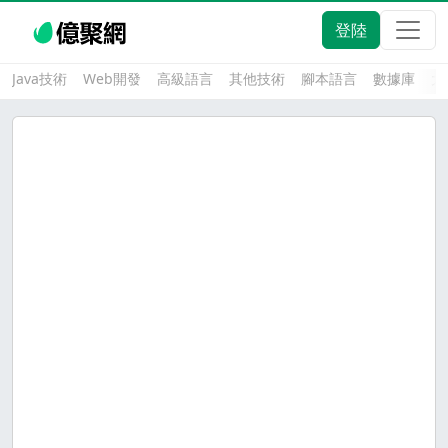
登陸
Java技術
Web開發
高級語言
其他技術
腳本語言
數據庫
大