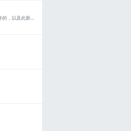
使用簡單的 UserRepository 類別探索 Spring Data AOT 儲存庫，以示範 Spring Data 儲存庫先前是如何運作的，以及此新功能究竟引入了哪些變更。