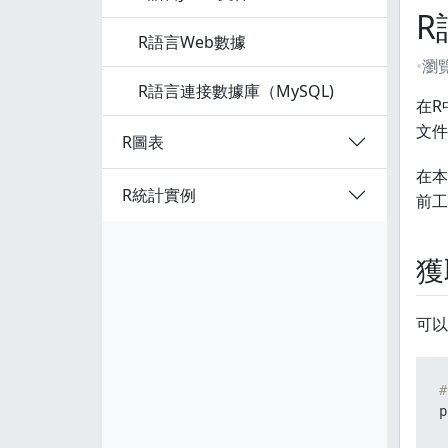
R
R語言Web數據
瀏
R語言連接數據庫（MySQL)
在R
文件
R圖表
在本
R統計實例
前工
獲
可以
#
p