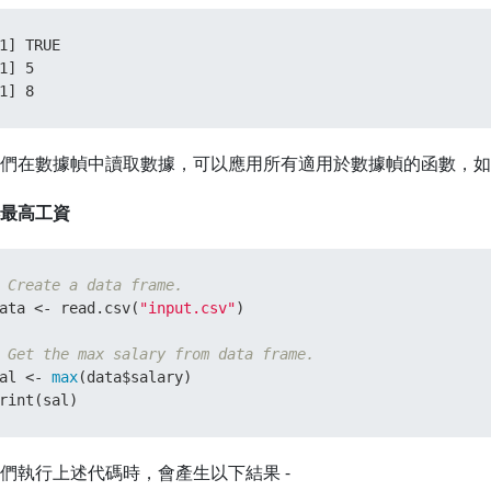
1] TRUE

1] 5

1] 8
們在數據幀中讀取數據，可以應用所有適用於數據幀的函數，如
最高工資
 Create a data frame.
ata 
<-
 read.csv
(
"input.csv"
)
 Get the max salary from data frame.
al 
<-
max
(
data
$
salary
)
rint
(
sal
)
們執行上述代碼時，會產生以下結果 -