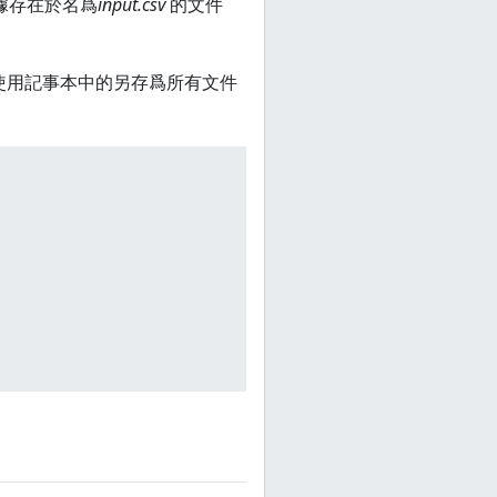
據存在於名爲
input.csv
的文件
。使用記事本中的另存爲所有文件