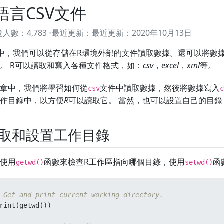
語言CSV文件
覽人數：
4,783
最近更新：
最近更新：
2020年10月13日
中，我們可以從存儲在R環境外部的文件讀取數據。還可以將數
。 R可以讀取和寫入各種文件格式，如：
csv
，
excel
，
xml
等。
章中，我們將學習如何從
文件中讀取數據，然後將數據寫入
csv
c
作目錄中，以方便
R
可以讀取它。 當然，也可以設置自己的目
取和設置工作目錄
使用
函數來檢查R工作區指向哪個目錄，使用
函
getwd()
setwd()
 Get and print current working directory.
rint
(
getwd
(
)
)