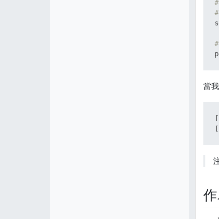
#
#
s
#
p
當我
[
[
作