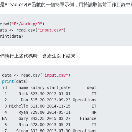
是*read.csv()*函數的一個簡單示例，用於讀取當前工作目錄中可
etwd
(
"F:/worksp/R"
)
ata 
<-
 read.csv
(
"input.csv"
)
rint
(
data
)
們執行上述代碼時，會產生以下結果 -
 
data <- read.csv(
"input.csv"
)
 
print
(data)
 id     name salary start_date       dept

  1     Rick 623.30 2012-01-01         IT

  2      Dan 515.20 2013-09-23 Operations

  3 Michelle 611.00 2014-11-15         IT

  4     Ryan 729.00 2014-05-11         HR

 NA     Gary 843.25 2015-03-27    Finance

  6     Nina 578.00 2013-05-21         IT

  7    Simon 632.80 2013-07-30 Operations
