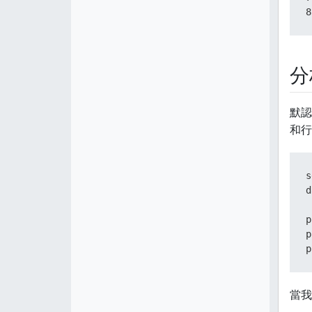
8
分
默認
和行
s
d
p
p
p
當我