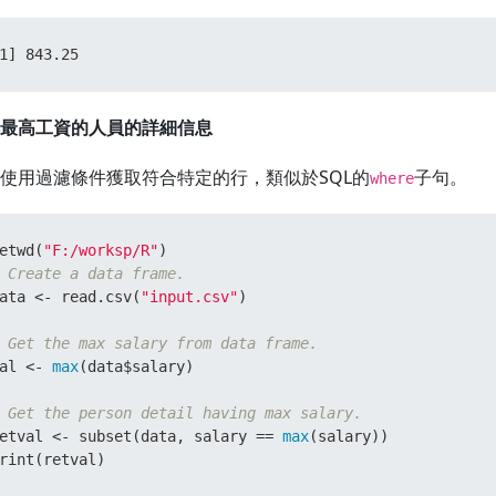
1] 843.25
最高工資的人員的詳細信息
使用過濾條件獲取符合特定的行，類似於SQL的
子句。
where
etwd
(
"F:/worksp/R"
)
 Create a data frame.
ata 
<-
 read.csv
(
"input.csv"
)
 Get the max salary from data frame.
al 
<-
max
(
data
$
salary
)
 Get the person detail having max salary.
etval 
<-
 subset
(
data
,
 salary 
==
max
(
salary
)
)
rint
(
retval
)