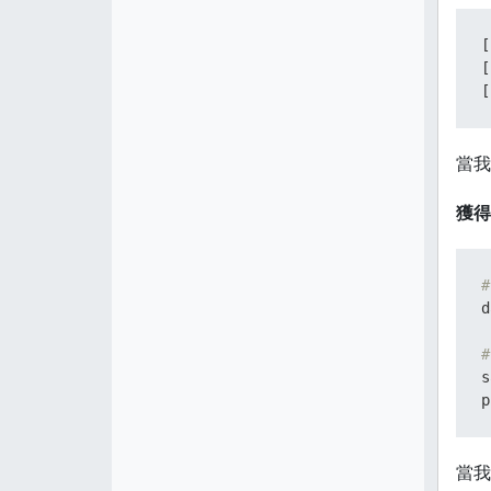
[
[
[
當我
獲得
#
d
#
s
p
當我