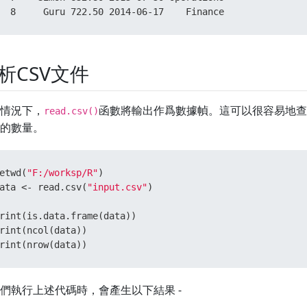
  8     Guru 722.50 2014-06-17    Finance
析CSV文件
情況下，
函數將輸出作爲數據幀。這可以很容易地查
read.csv()
的數量。
etwd
(
"F:/worksp/R"
)
ata 
<-
 read.csv
(
"input.csv"
)
rint
(
is.data.frame
(
data
)
)
rint
(
ncol
(
data
)
)
rint
(
nrow
(
data
)
)
們執行上述代碼時，會產生以下結果 -