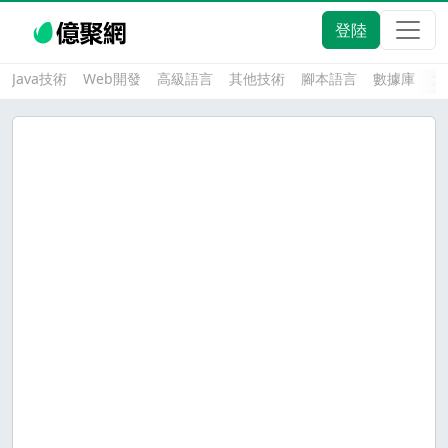
登陸
Java技術
Web開發
高級語言
其他技術
腳本語言
數據庫
大