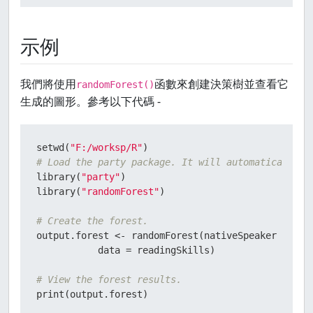
示例
我們將使用
函數來創建決策樹並查看它
randomForest()
生成的圖形。參考以下代碼 -
setwd
(
"F:/worksp/R"
)
# Load the party package. It will automatically l
library
(
"party"
)
library
(
"randomForest"
)
# Create the forest.
output.forest 
<-
 randomForest
(
nativeSpeaker 
~
 age
           data 
=
 readingSkills
)
# View the forest results.
print
(
output.forest
)