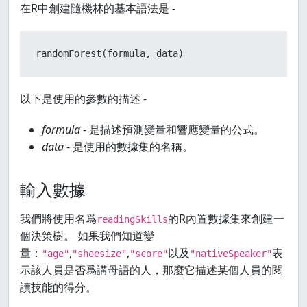
在R中創建隨機林的基本語法是 -
randomForest
(
formula
,
 data
)
以下是使用的參數的描述 -
formula
- 是描述預測變量和響應變量的公式。
data
- 是使用的數據集的名稱。
輸入數據
我們將使用名爲
的R內置數據集來創建一
readingSkills
個決策樹。 如果我們知道變
量：
,
,
以及
表
"age"
"shoesize"
"score"
"nativeSpeaker"
示該人員是否爲講母語的人，那麼它描述某個人員的閱
讀技能的得分。