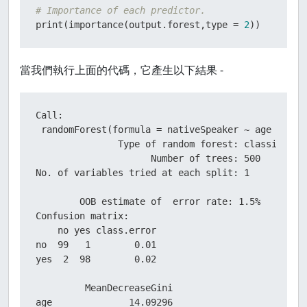
# Importance of each predictor.
print
(
importance
(
output.forest
,
type 
=
2
)
)
當我們執行上面的代碼，它產生以下結果 -
Call:

 randomForest(formula = nativeSpeaker ~ age + shoe
               Type of random forest: classificati
                     Number of trees: 500

No. of variables tried at each split: 1

        OOB estimate of  error rate: 1.5%

Confusion matrix:

    no yes class.error

no  99   1        0.01

yes  2  98        0.02

         MeanDecreaseGini

age              14.09296
