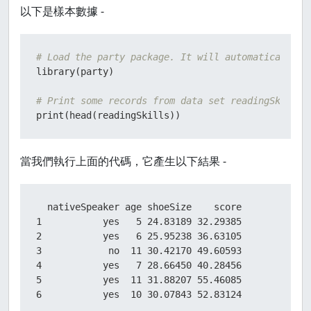
以下是樣本數據 -
# Load the party package. It will automatically l
library
(
party
)
# Print some records from data set readingSkills.
print
(
head
(
readingSkills
)
)
當我們執行上面的代碼，它產生以下結果 -
  nativeSpeaker age shoeSize    score

1           yes   5 24.83189 32.29385

2           yes   6 25.95238 36.63105

3            no  11 30.42170 49.60593

4           yes   7 28.66450 40.28456

5           yes  11 31.88207 55.46085

6           yes  10 30.07843 52.83124