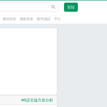
登陸
通信技術
微軟技術
軟件測試
手機開發
前端技術
人工智能
R語言協方差分析