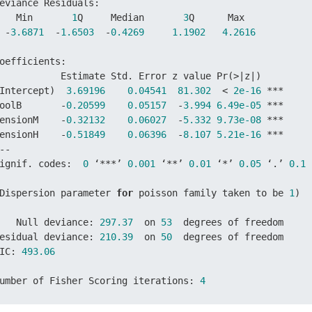
eviance Residuals
:
   Min       
1
Q     Median       
3
Q      Max  

-
3.6871
-
1.6503
-
0.4269
1.1902
4.2616
oefficients
:
           Estimate Std. Error z value Pr
(
>
|
z
|
)
Intercept
)
3.69196
0.04541
81.302
<
2e-16
*
*
*
oolB       
-
0.20599
0.05157
-
3.994
6.49e-05
*
*
*
ensionM    
-
0.32132
0.06027
-
5.332
9.73e-08
*
*
*
ensionH    
-
0.51849
0.06396
-
8.107
5.21e-16
*
*
*
-
-
ignif. codes
:
0
 ‘
*
*
*
’ 
0.001
 ‘
*
*
’ 
0.01
 ‘
*
’ 
0.05
 ‘.’ 
0.1
 
Dispersion parameter 
for
 poisson family taken to be 
1
)
   Null deviance
:
297.37
  on 
53
  degrees of freedom

esidual deviance
:
210.39
  on 
50
  degrees of freedom

IC
:
493.06
umber of Fisher Scoring iterations
:
4