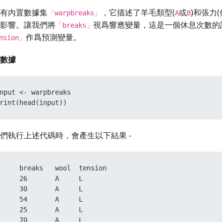
有內置數據集
，它描述了羊毛類型(
或
)和張力
「warpbreaks」
A
B
影響。讓我們將
視爲響應變量，這是一個休息次數的
「breaks」
作爲預測變量。
nsion」
數據
nput 
<-
 warpbreaks

rint
(
head
(
input
)
)
們執行上述代碼時，會產生以下結果 -
     breaks   wool  tension

     26       A     L

     30       A     L

     54       A     L

     25       A     L

     70       A     L
