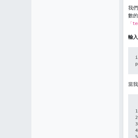
我們
數的
「te
輸入
i
p
當我
 
1
2
3
4
5