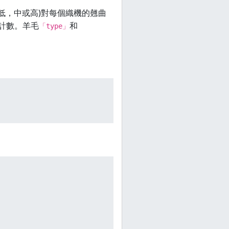
(低，中或高)對每個織機的翹曲
計數。羊毛
和
「type」