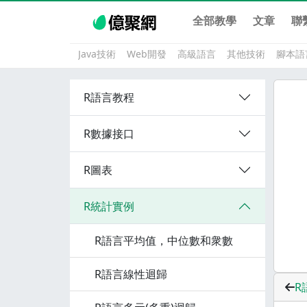
全部教學
文章
聯
Java技術
Web開發
高級語言
其他技術
腳本語
R語言教程
R數據接口
R圖表
R統計實例
R語言平均值，中位數和衆數
R語言線性迴歸
R