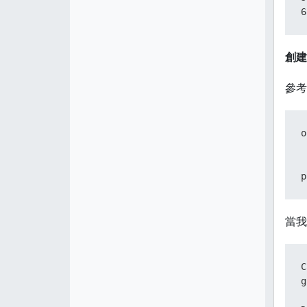
6
創建
參考
o
 
 
p
當我
C
g