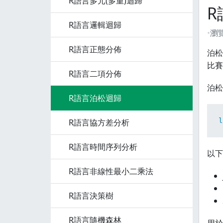
R語言多元(多重)迴歸
R
R語言邏輯迴歸
瀏
R語言正態分佈
泊松
比賽
R語言二項分佈
泊松
R語言泊松迴歸
l
R語言協方差分析
R語言時間序列分析
以下
R語言非線性最小二乘法
R語言決策樹
R語言隨機森林