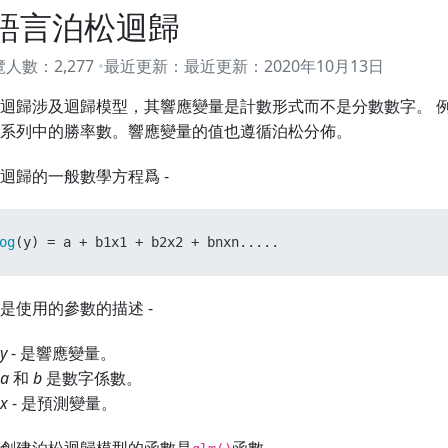
語言泊松迴歸
覽人數：
2,277
最近更新：
最近更新：
2020年10月13日
迴歸涉及迴歸模型，其響應變量是計數形式而不是分數數字。 
系列中的勝率數。響應變量的值也遵循泊松分佈。
迴歸的一般數學方程爲 -
og
(
y
)
=
 a 
+
 b1x1 
+
 b2x2 
+
 bnxn.....
是使用的參數的描述 -
y
- 是響應變量。
a
和
b
是數字係數。
x
- 是預測變量。