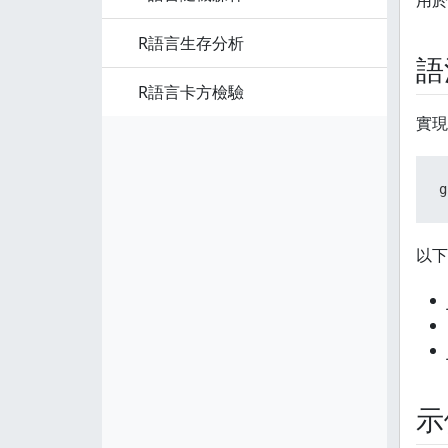
用於
R語言生存分析
語
R語言卡方檢驗
實現
g
以下
示