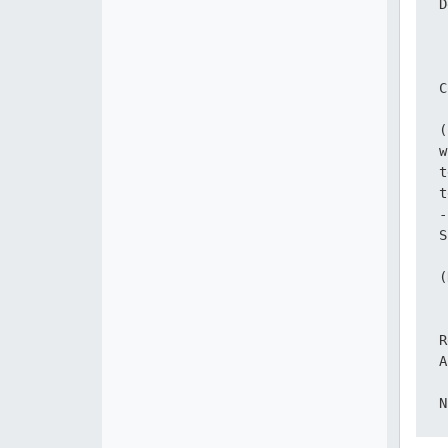
D
 
C
 
(
w
t
t
-
S
(
 
R
A
N