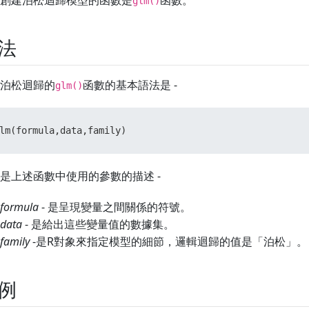
創建泊松迴歸模型的函數是
函數。
glm()
法
泊松迴歸的
函數的基本語法是 -
glm()
lm
(
formula
,
data
,
family
)
是上述函數中使用的參數的描述 -
formula
- 是呈現變量之間關係的符號。
data
- 是給出這些變量值的數據集。
family
-是R對象來指定模型的細節，邏輯迴歸的值是「泊松」。
例