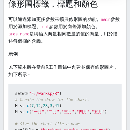
條形圖標籤，標題和顏色
可以通過添加更多參數來擴展條形圖的功能。
參數
main
用於添加標題。
參數用於向條添加顏色。
col
是與輸入向量相同數量的值的向量，用於描
args.name
述每個欄的含義。
示例
以下腳本將在當前R工作目錄中創建並保存條形圖片，
如下所示 -
setwd
(
"F:/worksp/R"
)
# Create the data for the chart.
H 
<-
c
(
7
,
12
,
28
,
3
,
41
)
M 
<-
c
(
"一月"
,
"二月"
,
"三月"
,
"四月"
,
"五月"
)
# Give the chart file a name.