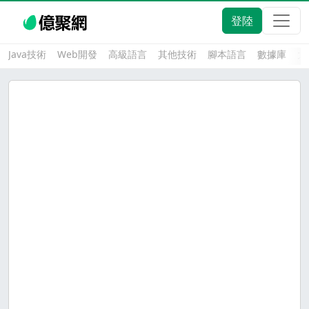
登陸
Java技術
Web開發
高級語言
其他技術
腳本語言
數據庫
大