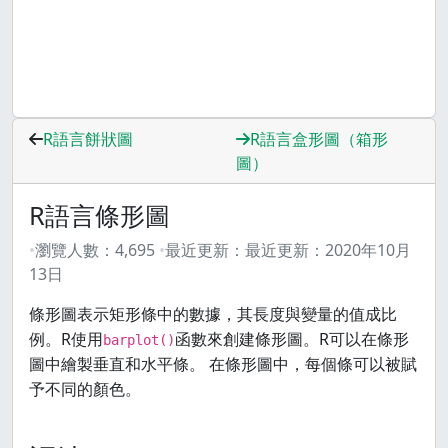
R語言餅狀圖
R語言盒形圖（箱形
圖）
R語言條形圖
瀏覽人數：
4,695
最近更新：
最近更新：
2020年10月
13日
條形圖表示矩形條中的數據，其長度與變量的值成比
例。R使用
函數來創建條形圖。R可以在條形
barplot()
圖中繪製垂直和水平條。 在條形圖中，每個條可以被賦
予不同的顏色。