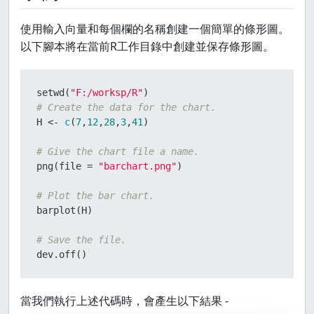
使用輸入向量和每個欄的名稱創建一個簡單的條形圖。
以下腳本將在當前R工作目錄中創建並保存條形圖。
setwd
(
"F:/worksp/R"
)
# Create the data for the chart.
H 
<-
c
(
7
,
12
,
28
,
3
,
41
)
# Give the chart file a name.
png
(
file 
=
"barchart.png"
)
# Plot the bar chart.
barplot
(
H
)
# Save the file.
dev.off
(
)
當我們執行上述代碼時，會產生以下結果 -