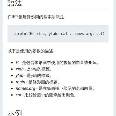
語法
在R中創建條形圖的基本語法是 -
barplot
(
H
,
 xlab
,
 ylab
,
 main
,
 names.arg
,
 col
)
以下是使用的參數的描述 -
H
- 是包含條形圖中使用的數值的向量或矩陣。
xlab
- 是
軸的標籤。
x
ylab
- 是
軸的標籤。
y
main
- 是條形圖的標題。
names.arg
- 是在每個欄下顯示的名稱向量。
col
- 用於給圖中的圖條給出顏色。
示例