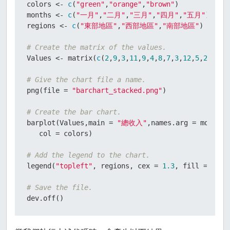
colors 
<-
c
(
"green"
,
"orange"
,
"brown"
)
months 
<-
c
(
"一月"
,
"二月"
,
"三月"
,
"四月"
,
"五月"
)
regions 
<-
c
(
"東部地區"
,
"西部地區"
,
"南部地區"
)
# Create the matrix of the values.
Values 
<-
 matrix
(
c
(
2
,
9
,
3
,
11
,
9
,
4
,
8
,
7
,
3
,
12
,
5
,
2
,
8
,
10
# Give the chart file a name.
png
(
file 
=
"barchart_stacked.png"
)
# Create the bar chart.
barplot
(
Values
,
main 
=
"總收入"
,
names.arg 
=
 months
,
   col 
=
 colors
)
# Add the legend to the chart.
legend
(
"topleft"
,
 regions
,
 cex 
=
1.3
,
 fill 
=
 colo
# Save the file.
dev.off
(
)