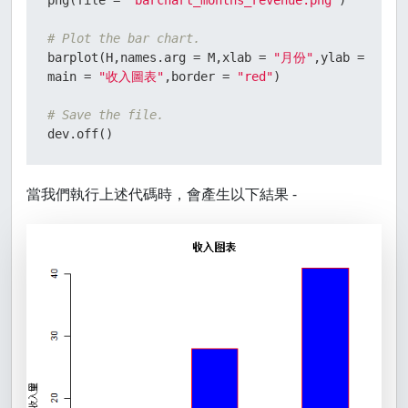
png
(
file 
=
"barchart_months_revenue.png"
)
# Plot the bar chart.
barplot
(
H
,
names.arg 
=
 M
,
xlab 
=
"月份"
,
ylab 
=
"收入
main 
=
"收入圖表"
,
border 
=
"red"
)
# Save the file.
dev.off
(
)
當我們執行上述代碼時，會產生以下結果 -