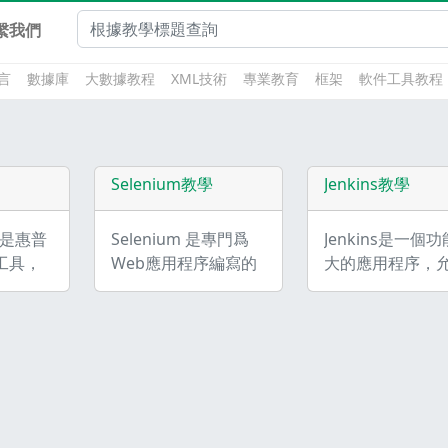
繫我們
言
數據庫
大數據教程
XML技術
專業教育
框架
軟件工具教程
Selenium教學
Jenkins教學
，是惠普
Selenium 是專門爲
Jenkins是一個
工具，
Web應用程序編寫的
大的應用程序，
開發生
一個驗收測試工具。
持續集成和持續
階段。
Selenium測試直接運
項目，無論用的
爲HP-
行在瀏覽器中，支持
麼平臺。這是一
生命週
的瀏覽器包括IE(7、
費的源代碼，可
質量中
8、9)、Mozilla
理任何類型的構
可作爲一
Firefox、Mozilla
持續集成。集成
種服務
Suite等。主要功能包
Jenkins可以用