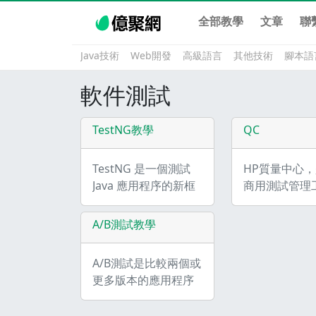
全部教學
文章
聯
Java技術
Web開發
高級語言
其他技術
腳本語
軟件測試
TestNG教學
QC
TestNG 是一個測試
HP質量中心
Java 應用程序的新框
商用測試管理
架。TestNG 不僅確實
它支持的軟件
強大、創新、可擴
命週期的各個
A/B測試教學
展、靈活。TestNG是
現在，它被俗稱
一個設計用來簡化廣
ALM應用程序
A/B測試是比較兩個或
泛的測試需求的測試
期管理。惠普
更多版本的應用程序
框架，從單元測試
心（QC）也
或網頁的最佳方式之
（隔離測試一個類）
個軟件作爲一
一。 它使您能夠確定