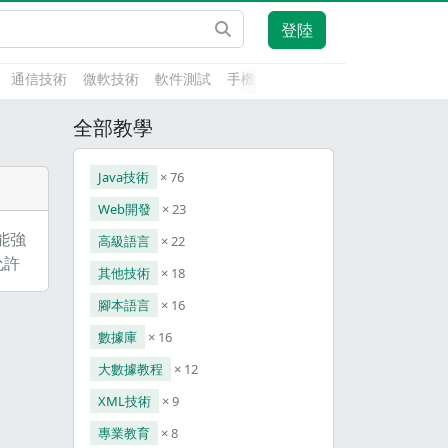
登陸
通信技術
微軟技術
軟件測試
手機開發
前端技術
人工智能
全部教學
Java技術
× 76
Web開發
× 23
功能強
高級語言
× 22
允許
其他技術
× 18
交付
腳本語言
× 16
是什
個免
數據庫
× 16
以處
大數據教程
× 12
建或
XML技術
× 9
於一些
專業教育
× 8