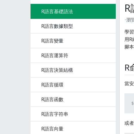
R
R語言基礎語法
瀏
R語言數據類型
學習
用R
R語言變量
腳本
R語言運算符
R
R語言決策結構
當安
R語言循環
R語言函數
$
R語言字符串
或者
R語言向量