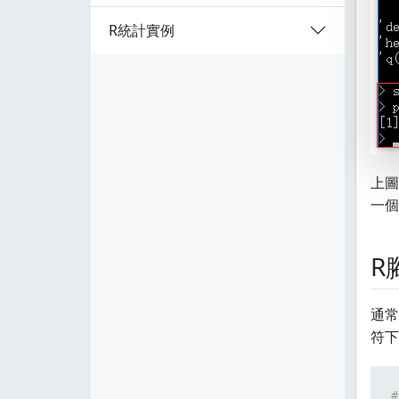
R統計實例
上圖
一個
R
通常
符下
#