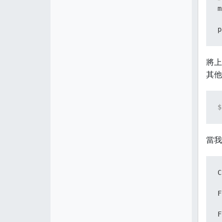
m
p
將上
其他
$
當我
C
F
F