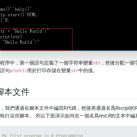
程序中，第一個語句定義了一個字符串變量
，然後分配一個
str
語句
用於打印存儲在變量
中的值。
print()
str
腳本文件
，我們通過在腳本文件中編寫R代碼，然後再通過名爲
Rscript
的
執行這些腳本。 所以下面演示如何在一個名爲
test.R
的文本中編寫
 My first program in R Programming