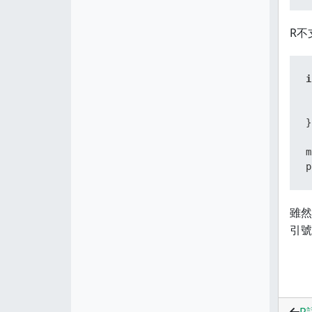
R不
i
 
}
m
p
雖然
引號