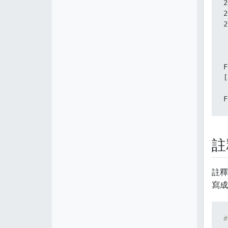
2
2
2
 
 
F
[
F
註
註釋
寫成
#