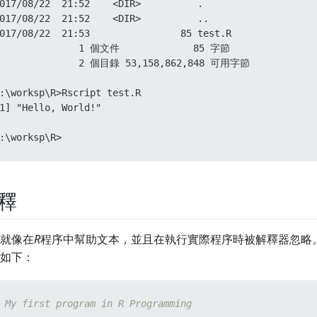
017/08/22  21:52    <DIR>          .

017/08/22  21:52    <DIR>          ..

017/08/22  21:53                85 test.R

              1 個文件             85 字節

              2 個目錄 53,158,862,848 可用字節

:\worksp\R>Rscript test.R

1] "Hello, World!"

:\worksp\R>
釋
就像在
R
程序中幫助文本，並且在執行實際程序時被解釋器忽略
如下：
 My first program in R Programming