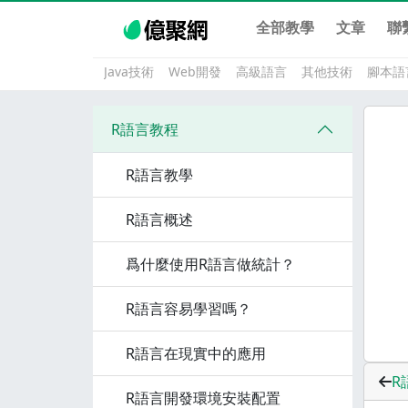
全部教學
文章
聯
Java技術
Web開發
高級語言
其他技術
腳本語
R語言教程
R語言教學
R語言概述
爲什麼使用R語言做統計？
R語言容易學習嗎？
R語言在現實中的應用
R
R語言開發環境安裝配置