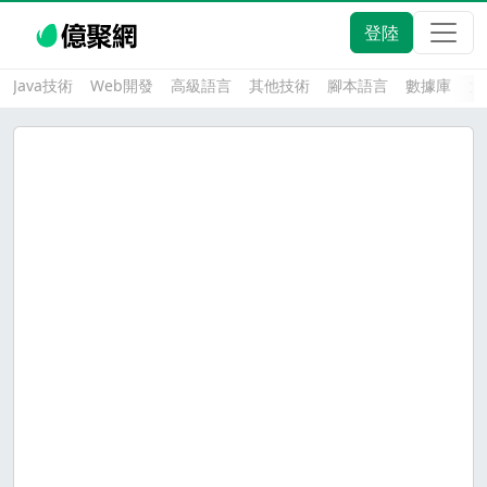
登陸
Java技術
Web開發
高級語言
其他技術
腳本語言
數據庫
大