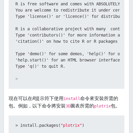
R is free software and comes with ABSOLUTELY NO WA
You are welcome to redistribute it under certain c
Type 'license()' or 'licence()' for distribution d
R is a collaborative project with many  contributo
Type 'contributors()' for more information and

'citation()' on how to cite R or R packages in pub
Type 'demo()' for some demos, 'help()' for on-line
'help.start()' for an HTML browser interface to he
>
現在可以在
R
提示符下使用
命令來安裝所需的
install
包。例如，以下命令將安裝
圖表所需的
包。
3D
plotrix
>
 install.packages
(
"plotrix"
)