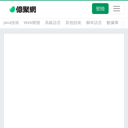
登陸
Java技術
Web開發
高級語言
其他技術
腳本語言
數據庫
大