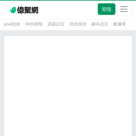
登陸
Java技術
Web開發
高級語言
其他技術
腳本語言
數據庫
大