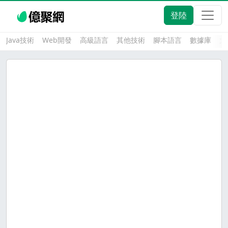
登陸
Java技術
Web開發
高級語言
其他技術
腳本語言
數據庫
大