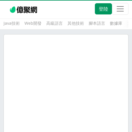
登陸
Java技術
Web開發
高級語言
其他技術
腳本語言
數據庫
大