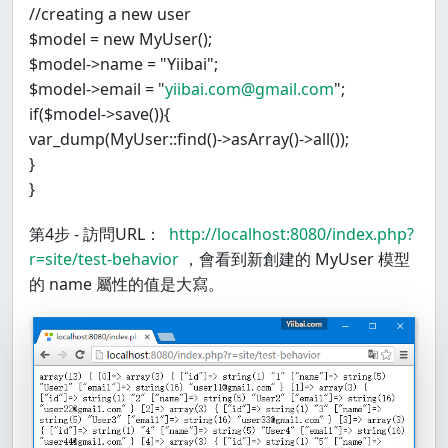
//creating a new user
$model = new MyUser();
$model->name = "Yiibai";
$model->email = "
yiibai.com@gmail.com
";
if($model->save()){
var_dump(MyUser::find()->asArray()->all());
}
}
第4步 - 訪問URL：
http://localhost:8080/index.php?
r=site/test-behavior
，會看到新創建的 MyUser 模型
的 name 屬性的值是大寫。