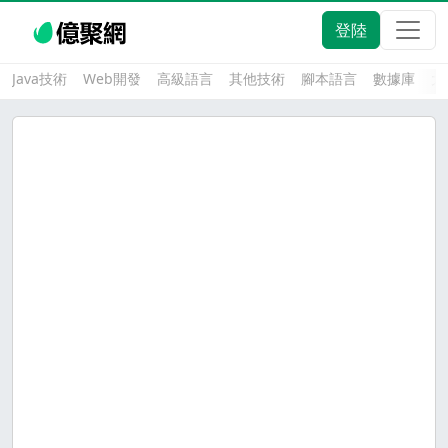
登陸
Java技術
Web開發
高級語言
其他技術
腳本語言
數據庫
大