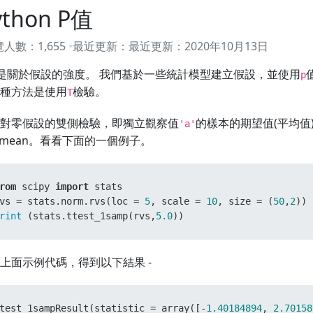
ython P值
覽人數：
1,655
最近更新：
最近更新：
2020年10月13日
是關於假設的強度。 我們基於一些統計模型建立假設，並使用
p
種方法是使用
檢驗。
T
對零假設的雙側檢驗，即獨立觀察值
的樣本的期望值(平均值
'a'
pmean。看看下面的一個例子。
rom
 scipy 
import
 stats

vs = stats.norm.rvs(loc = 
5
, scale = 
10
, size = (
50
,
2
rint
 (stats.ttest_1samp(rvs,
5.0
))
上面示例代碼，得到以下結果 -
test_1sampResult(statistic = array([-
1.40184894
, 
2.70158