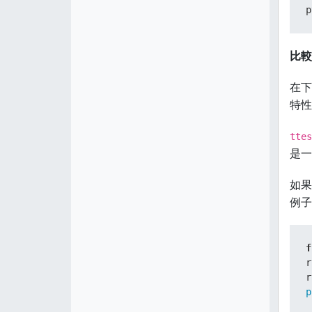
p
比較
在下
特性
ttes
是一
如果
例子
f
r
r
p