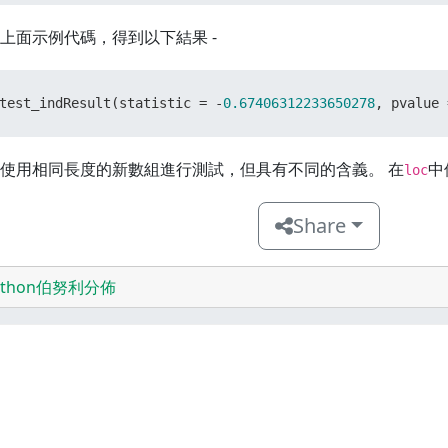
上面示例代碼，得到以下結果 -
test_indResult(statistic = -
0.67406312233650278
, pvalue 
使用相同長度的新數組進行測試，但具有不同的含義。 在
中
loc
Share
ython伯努利分佈