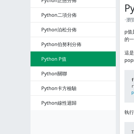
Python正態分佈
P
Python二項分佈
瀏
Python泊松分佈
p值
的一
Python伯努利分佈
這是
Python P值
po
Python關聯
f
r
Python卡方檢驗
p
Python線性迴歸
執行
T