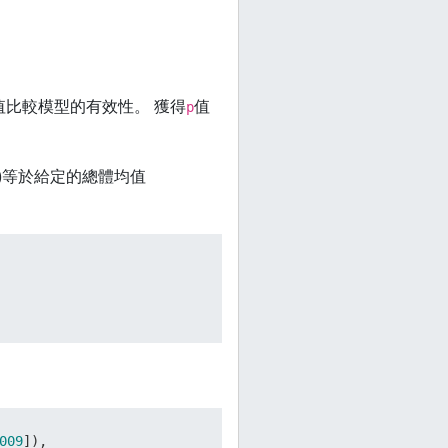
值比較模型的有效性。 獲得
值
p
)等於給定的總體均值
009
]),
