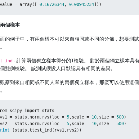
value = array([ 
0.16726344
, 
0.00945234
]))
兩個樣本
面的例子中，有兩個樣本可以來自相同或不同的分佈，想要測試
。
- 計算兩個獨立樣本得分的T檢驗。 對於兩個獨立樣本具
t_ind
個雙側檢驗。 該測試假設人口默認具有相同的差異。
觀察到來自相同或不同人羣的兩個獨立樣本，那麼可以使用這個
。
rom
 scipy 
import
 stats

vs1 = stats.norm.rvs(loc = 
5
,scale = 
10
,size = 
500
)

vs2 = stats.norm.rvs(loc = 
5
,scale = 
10
,size = 
500
rint
 (stats.ttest_ind(rvs1,rvs2))