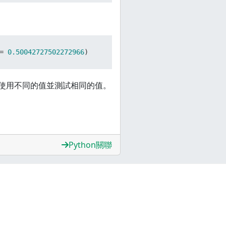
= 
0.50042727502272966
)
使用不同的值並測試相同的值。
Python關聯