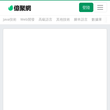
登陸
Java技術
Web開發
高級語言
其他技術
腳本語言
數據庫
大