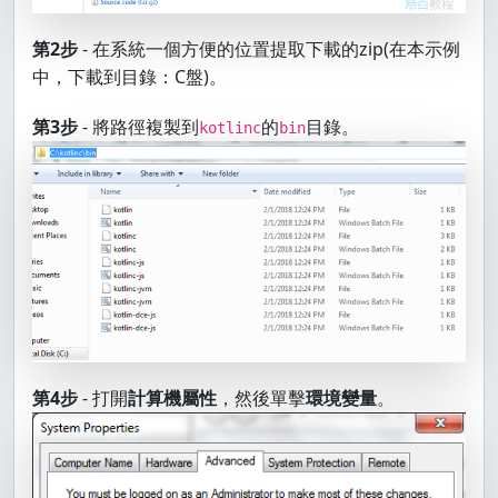
第2步
- 在系統一個方便的位置提取下載的zip(在本示例
中，下載到目錄：C盤)。
第3步
- 將路徑複製到
的
目錄。
kotlinc
bin
第4步
- 打開
計算機屬性
，然後單擊
環境變量
。