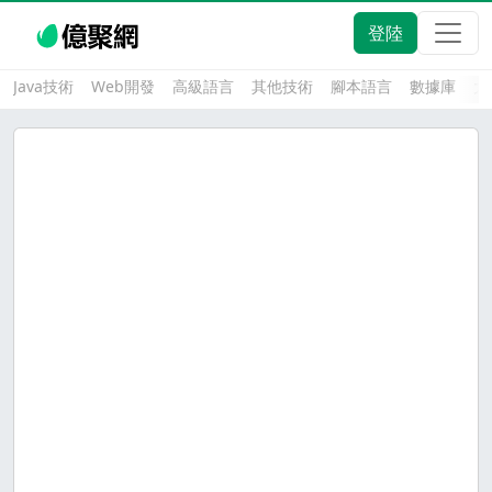
登陸
Java技術
Web開發
高級語言
其他技術
腳本語言
數據庫
大