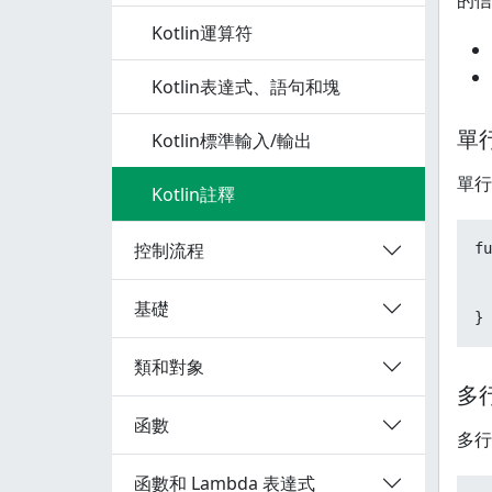
Kotlin運算符
Kotlin表達式、語句和塊
單
Kotlin標準輸入/輸出
單行
Kotlin註釋
控制流程
fu
 
  
基礎
}
類和對象
多
函數
多行
函數和 Lambda 表達式