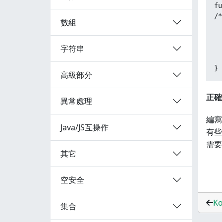
fu
/
數組
 
 
字符串
 
  
}
高級部分
正確
異常處理
編寫
Java/JS互操作
有些
需要
其它
空安全
K
集合