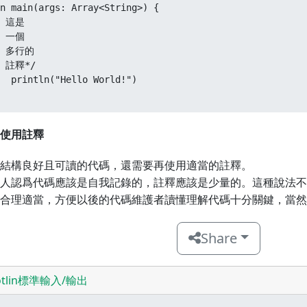
n main(args: Array<String>) {  

* 這是

  一個

  多行的

  註釋*/  

  println("Hello World!")  

使用註釋
結構良好且可讀的代碼，還需要再使用適當的註釋。
人認爲代碼應該是自我記錄的，註釋應該是少量的。這種說法不同
合理適當，方便以後的代碼維護者讀懂理解代碼十分關鍵，當然
Share
otlin標準輸入/輸出