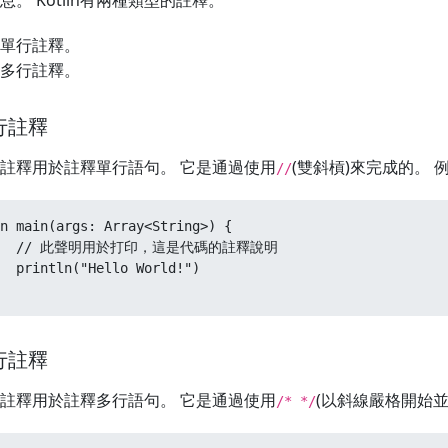
單行註釋。
多行註釋。
行註釋
註釋用於註釋單行語句。 它是通過使用
(雙斜槓)來完成的。 
//
n main(args: Array<String>) {  

   // 此聲明用於打印，這是代碼的註釋說明

  println("Hello World!")  

行註釋
註釋用於註釋多行語句。 它是通過使用
(以斜線嚴格開始並
/* */