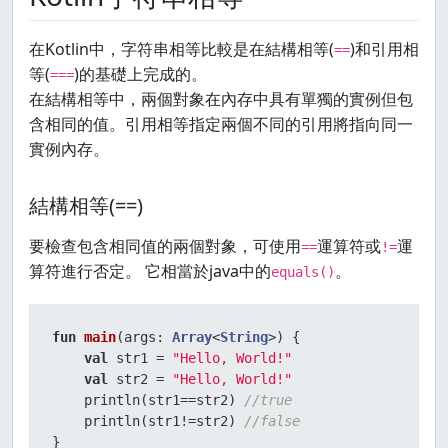
在Kotlin中，字符串相等比較是在結構相等(
)和引用相
==
等(
)的基礎上完成的。
===
在結構相等中，兩個對象在內存中具有單獨的實例但包
含相同的值。引用相等指定兩個不同的引用將指向同一
實例內存。
結構相等(==)
要檢查包含相同值的兩個對象，可使用
運算符或
運
==
!=
算符進行否定。 它相當於java中的
。
equals()
fun
main
(args: 
Array
<
String
>)
 {

val
 str1 = 
"Hello, World!"
val
 str2 = 
"Hello, World!"
    println(str1==str2) 
//true
    println(str1!=str2) 
//false
}