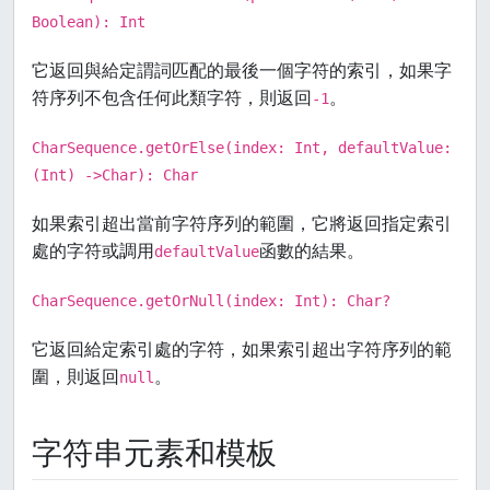
Boolean): Int
它返回與給定謂詞匹配的最後一個字符的索引，如果字
符序列不包含任何此類字符，則返回
。
-1
CharSequence.getOrElse(index: Int, defaultValue:
(Int) ->Char): Char
如果索引超出當前字符序列的範圍，它將返回指定索引
處的字符或調用
函數的結果。
defaultValue
CharSequence.getOrNull(index: Int): Char?
它返回給定索引處的字符，如果索引超出字符序列的範
圍，則返回
。
null
字符串元素和模板