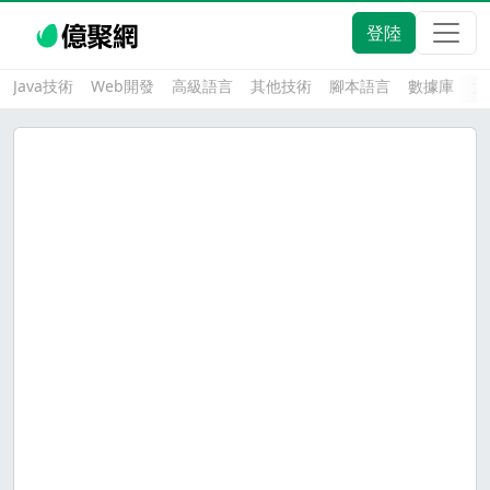
登陸
Java技術
Web開發
高級語言
其他技術
腳本語言
數據庫
大