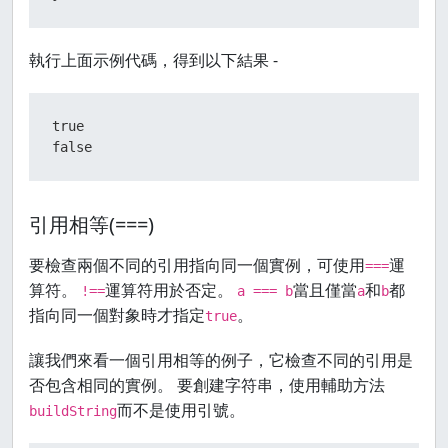
執行上面示例代碼，得到以下結果 -
true

false
引用相等(===)
要檢查兩個不同的引用指向同一個實例，可使用
運
===
算符。
運算符用於否定。
當且僅當
和
都
!==
a === b
a
b
指向同一個對象時才指定
。
true
讓我們來看一個引用相等的例子，它檢查不同的引用是
否包含相同的實例。 要創建字符串，使用輔助方法
而不是使用引號。
buildString