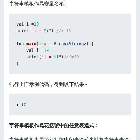
字符串模板作爲變量名稱：
val
 i =
10
print(
"i = 
$i
"
) 
//i=10  
fun
main
(args: 
Array
<
String
>)
 {  

val
 i =
10
    print(
"i = 
$i
"
)
//i=10  
}
執行上面示例代碼，得到以下結果 -
i
=
10
字符串模板作爲花括號中的任意表達式：
字符串模板也用於花括號中的表達式來計算字符串表達