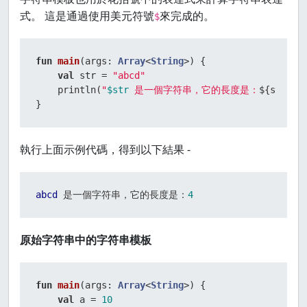
式。 這是通過使用美元符號
來完成的。
$
fun
main
(args: 
Array
<
String
>)
 {

val
 str = 
"abcd"
    println(
"
$str
 是一個字符串，它的長度是：
${str.le
}
執行上面示例代碼，得到以下結果 -
abcd
 是一個字符串，它的長度是：
4
原始字符串中的字符串模板
fun
main
(args: 
Array
<
String
>)
 {

val
 a = 
10