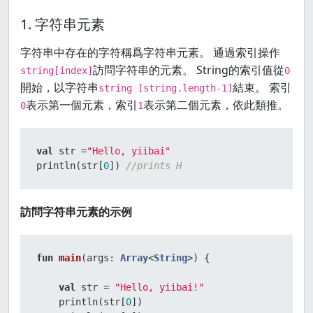
1. 字符串元素
字符串中存在的字符稱爲字符串元素。 通過索引操作
訪問字符串的元素。 String的索引值從
string[index]
0
開始，以字符串
結束。 索引
string [string.length-1]
表示第一個元素，索引
表示第二個元素，依此類推。
0
1
val
 str =
"Hello, yiibai"
println(str[
0
]) 
//prints H
訪問字符串元素的示例
fun
main
(args: 
Array
<
String
>)
 {

val
 str = 
"Hello, yiibai!"
    println(str[
0
])
