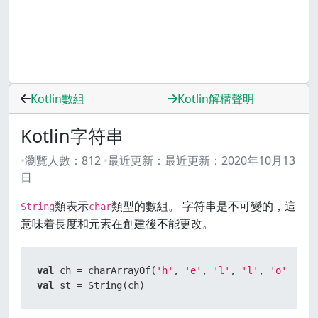
Kotlin數組
Kotlin解構聲明
Kotlin字符串
瀏覽人數：
812
最近更新：
最近更新：
2020年10月13
日
類表示
類型的數組。 字符串是不可變的，這
String
char
意味着長度和元素在創建後不能更改。
val
 ch = charArrayOf(
'h'
, 
'e'
, 
'l'
, 
'l'
, 
'o'
val
 st = String(ch)