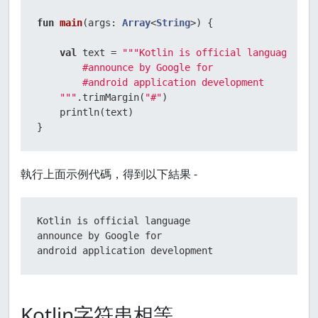
fun
main
(args: 
Array
<
String
>)
 {

val
 text = 
"""Kotlin is official language  

        #announce by Google for  

        #android application development  

    """
.trimMargin(
"#"
)

    println(text)

}
執行上面示例代碼，得到以下結果 -
Kotlin is official language

announce by Google for

android application development
Kotlin字符串相等