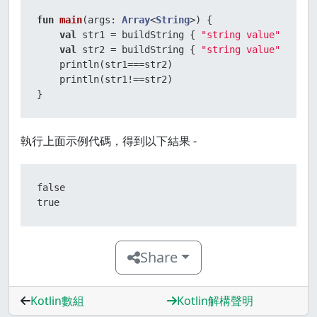
fun
main
(args: 
Array
<
String
>)
 {

val
 str1 = buildString { 
"string value"
 }

val
 str2 = buildString { 
"string value"
 }

    println(str1===str2)

    println(str1!==str2)

}
執行上面示例代碼，得到以下結果 -
false

true
Share
Kotlin數組
Kotlin解構聲明