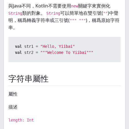
與Java不同，Kotlin不需要使用
關鍵字來實例化
new
類的對象。
可以簡單地在雙引號(
)中聲
String
String
""
明，稱爲轉義字符串或三引號(
)，稱爲原始字符
""" """
串。
val
 str1 = 
"Hello, Yiibai"
val
 str2 = 
"""Welcome To Yiibai"""
字符串屬性
屬性
描述
length: Int