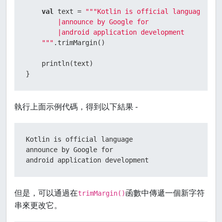
val
 text = 
"""Kotlin is official language  

        |announce by Google for  

        |android application development  

    """
.trimMargin()

    println(text)

}
執行上面示例代碼，得到以下結果 -
Kotlin is official language

announce by Google for

android application development
但是，可以通過在
函數中傳遞一個新字符
trimMargin()
串來更改它。