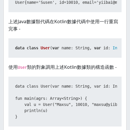
return
 getId() == user.getId() &&

User{name='Susen', id=10010, email='yiibai@mail.c
                Objects.equals(getName(), user.get
                Objects.equals(getEmail(), user.ge
    }

上述Java數據類代碼在Kotlin數據代碼中使用一行重寫
完事 -
@Override
public
inthashCode
()
 {

data
class
User
(
var
 name: String, 
var
 id: 
Int
, 
va
return
 Objects.hash(getName(), getId(), ge
    }

使用
類的對象調用上述Kotlin數據類的構造函數 -
User
@Override
public
 String 
toString
()
 {

return
"User{"
 +

data class User(var name: String, var id: Int, var
"name='"
 + name + 
'\''
 +

", id="
 + id +

fun main(agrs: Array<String>) {

", email='"
 + email + 
'\''
 +

    val u = User("Maxsu", 10010, "maxsu@yiibai.com
'}'
;

    }

    println(u)

}
}