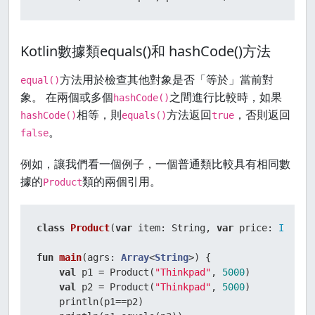
Kotlin數據類equals()和 hashCode()方法
方法用於檢查其他對象是否「等於」當前對
equal()
象。 在兩個或多個
之間進行比較時，如果
hashCode()
相等，則
方法返回
，否則返回
hashCode()
equals()
true
。
false
例如，讓我們看一個例子，一個普通類比較具有相同數
據的
類的兩個引用。
Product
class
Product
(
var
 item: String, 
var
 price: 
Int
)

fun
main
(agrs: 
Array
<
String
>)
 {

val
 p1 = Product(
"Thinkpad"
, 
5000
)

val
 p2 = Product(
"Thinkpad"
, 
5000
)

    println(p1==p2)
