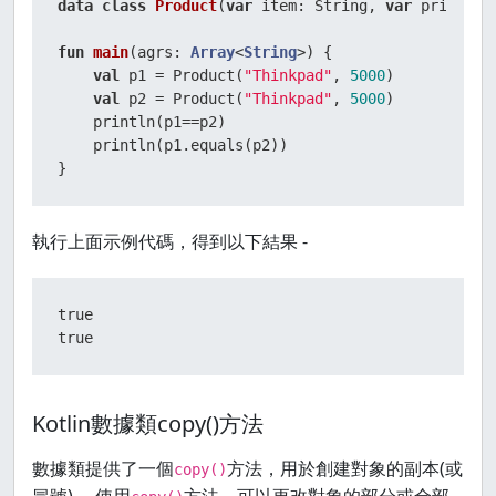
data
class
Product
(
var
 item: String, 
var
 price: 
I
fun
main
(agrs: 
Array
<
String
>)
 {

val
 p1 = Product(
"Thinkpad"
, 
5000
)

val
 p2 = Product(
"Thinkpad"
, 
5000
)

    println(p1==p2)

    println(p1.equals(p2))

}
執行上面示例代碼，得到以下結果 -
true

true
Kotlin數據類copy()方法
數據類提供了一個
方法，用於創建對象的副本(或
copy()