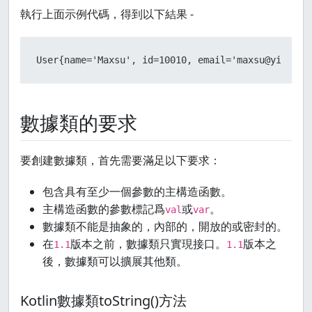
執行上面示例代碼，得到以下結果 -
User{name='Maxsu', id=10010, email='maxsu@yiibai.
數據類的要求
要創建數據類，首先需要滿足以下要求：
包含具有至少一個參數的主構造函數。
主構造函數的參數標記爲
或
。
val
var
數據類不能是抽象的，內部的，開放的或密封的。
在
版本之前，數據類只實現接口。
版本之
1.1
1.1
後，數據類可以擴展其他類。
Kotlin數據類toString()方法