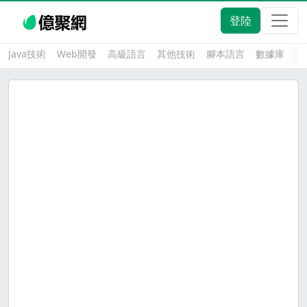
登陸
Java技術
Web開發
高級語言
其他技術
腳本語言
數據庫
大