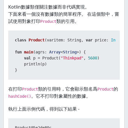
Kotlin數據類僅關注數據而非代碼實現。
下面來看一個沒有數據類的簡單程序。 在這個類中，嘗
試使用對象打印
類的引用。
Product
class
Product
(varitem: String, 
var
 price: 
Int
)

fun
main
(agrs: 
Array
<
String
>)
 {

val
 p = Product(
"Thinkpad"
, 
5600
)

    println(p)

}
在打印
類的引用時，它會顯示類名爲
的
Product
Product
。它不打印對象屬性的數據。
hashCode()
執行上面示例代碼，得到以下結果 -
Product@5e2de80c