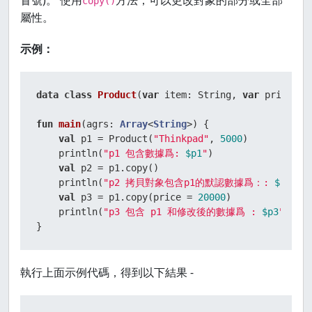
冒號)。 使用
方法，可以更改對象的部分或全部
copy()
屬性。
示例：
data
class
Product
(
var
 item: String, 
var
 price: 
I
fun
main
(agrs: 
Array
<
String
>)
 {

val
 p1 = Product(
"Thinkpad"
, 
5000
)

    println(
"p1 包含數據爲: 
$p1
"
)

val
 p2 = p1.copy()

    println(
"p2 拷貝對象包含p1的默認數據爲：: 
$p2
"
)

val
 p3 = p1.copy(price = 
20000
)

    println(
"p3 包含 p1 和修改後的數據爲 : 
$p3
"
)

}
執行上面示例代碼，得到以下結果 -