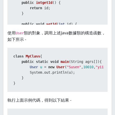
public
intgetId
()
 {

return
 id;

    }

public
void
setId
(
int
 id)
 {

this
.id = id;

使用
類的對象，調用上述Java數據類的構造函數，
User
    }

如下所示 -
public
 String 
getEmail
()
 {

return
 email;

class
MyClass
{

    }

public
static
void
main
(String agrs[])
{

User
u
=
new
User
(
"Susen"
,
10010
,
"yiibai@m
public
void
setEmail
(String email)
 {

        System.out.println(u);

this
.email = email;

    }

    }

}
@Override
public
boolean
equals
(Object o)
 {

執行上面示例代碼，得到以下結果 -
if
 (
this
 == o) 
return
true
;

if
 (!(o 
instanceof
 User)) 
return
false
;

User
user
=
 (User) o;
