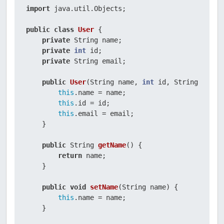
import
 java.util.Objects;

public
class
User
 {

private
 String name;

private
int
 id;

private
 String email;

public
User
(String name, 
int
 id, String email
this
.name = name;

this
.id = id;

this
.email = email;

    }

public
 String 
getName
()
 {

return
 name;

    }

public
void
setName
(String name)
 {

this
.name = name;

    }
