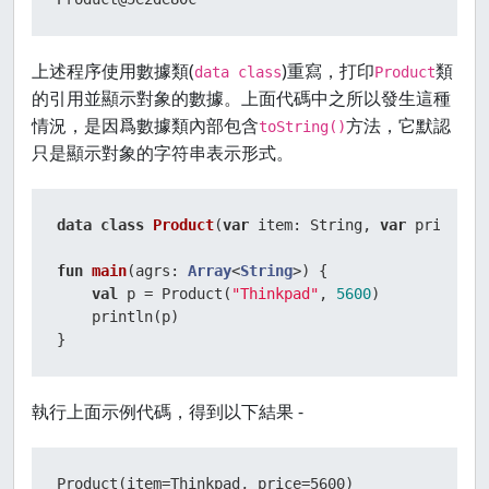
上述程序使用數據類(
)重寫，打印
類
data class
Product
的引用並顯示對象的數據。上面代碼中之所以發生這種
情況，是因爲數據類內部包含
方法，它默認
toString()
只是顯示對象的字符串表示形式。
data
class
Product
(
var
 item: String, 
var
 price: 
I
fun
main
(agrs: 
Array
<
String
>)
 {

val
 p = Product(
"Thinkpad"
, 
5600
)

    println(p)

}
執行上面示例代碼，得到以下結果 -
Product(item=Thinkpad, price=5600)