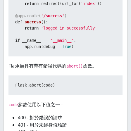
return
 redirect(url_for(
'index'
))

@app.route(
'/success'
)
def
success
():

return
'logged in successfully'
if
 __name__ == 
'__main__'
:

    app.run(debug = 
True
)
Flask類具有帶有錯誤代碼的
函數。
abort()
Flask.abort(code)
參數使用以下值之一 -
code
400 - 對於錯誤的請求
401 - 用於未經身份驗證