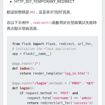
HTTP_307_TEMPORARY_REDIRECT
默認狀態碼是
，這是表示’找到’頁面。
302
在以下示例中，
函數用於在登錄嘗試失敗時
redirect()
再次顯示登錄頁面。
from
 flask 
import
# Initialize the Flask application
app = Flask(__name__)

@app.route(
'/'
)
def
index
():

return
 render_template(
'log_in.html'
)

@app.route(
'/login'
,methods = [
'POST'
, 
'GET'
]
)
def
login
():

if
 request.method == 
'POST'
and
        request.form[
'username'
] == 
'admin'
 :

return
 redirect(url_for(
'success'
))
