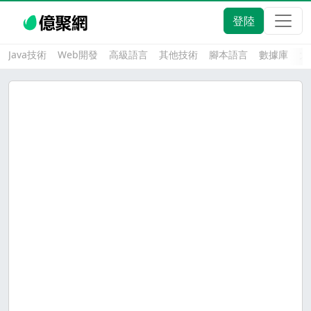
登陸
Java技術
Web開發
高級語言
其他技術
腳本語言
數據庫
大