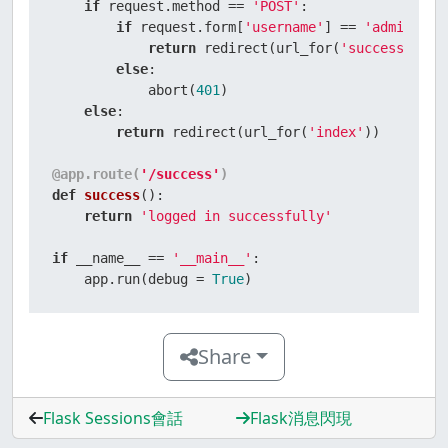
if
 request.method == 
'POST'
:

if
 request.form[
'username'
] == 
'admin'
 :

return
 redirect(url_for(
'success'
))

else
:

            abort(
401
)

else
:

return
 redirect(url_for(
'index'
))

@app.route(
'/success'
)
def
success
():

return
'logged in successfully'
if
 __name__ == 
'__main__'
:

    app.run(debug = 
True
)
Share
Flask Sessions會話
Flask消息閃現