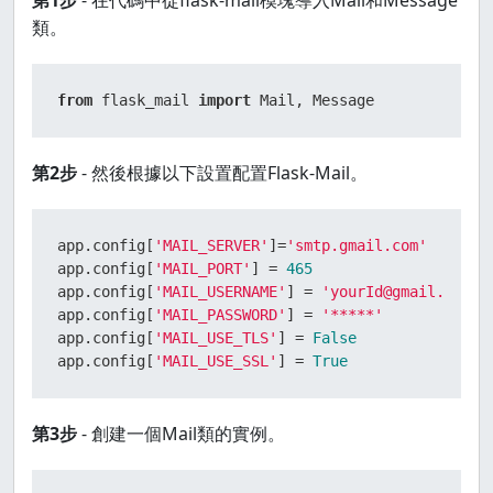
第1步
- 在代碼中從flask-mail模塊導入Mail和Message
類。
from
 flask_mail 
import
 Mail, Message
第2步
- 然後根據以下設置配置Flask-Mail。
app.config[
'MAIL_SERVER'
]=
'smtp.gmail.com'
app.config[
'MAIL_PORT'
] = 
465
app.config[
'MAIL_USERNAME'
] = 
'yourId@gmail.com'
app.config[
'MAIL_PASSWORD'
] = 
'*****'
app.config[
'MAIL_USE_TLS'
] = 
False
app.config[
'MAIL_USE_SSL'
] = 
True
第3步
- 創建一個Mail類的實例。