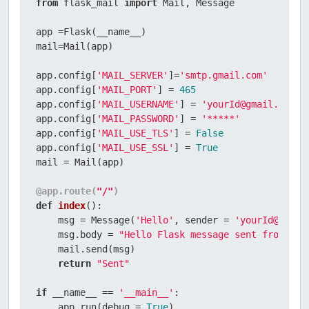
from
 flask_mail 
import
 Mail, Message

app =Flask(__name__)

mail=Mail(app)

app.config[
'MAIL_SERVER'
]=
'smtp.gmail.com'
app.config[
'MAIL_PORT'
] = 
465
app.config[
'MAIL_USERNAME'
] = 
'yourId@gmail.com'
app.config[
'MAIL_PASSWORD'
] = 
'*****'
app.config[
'MAIL_USE_TLS'
] = 
False
app.config[
'MAIL_USE_SSL'
] = 
True
mail = Mail(app)

@app.route(
"/"
)
def
index
():

    msg = Message(
'Hello'
, sender = 
'yourId@gmail
    msg.body = 
"Hello Flask message sent from Fla
    mail.send(msg)

return
"Sent"
if
 __name__ == 
'__main__'
:

    app.run(debug = 
True
)