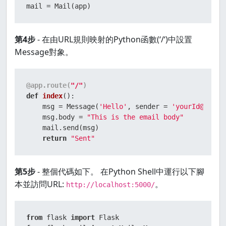
mail = Mail(app)
第4步
- 在由URL規則映射的Python函數(‘/‘)中設置
Message對象。
@app.route(
"/"
)
def
index
():

    msg = Message(
'Hello'
, sender = 
'yourId@gmail
    msg.body = 
"This is the email body"
    mail.send(msg)

return
"Sent"
第5步
- 整個代碼如下。 在Python Shell中運行以下腳
本並訪問URL:
。
http://localhost:5000/
from
 flask 
import