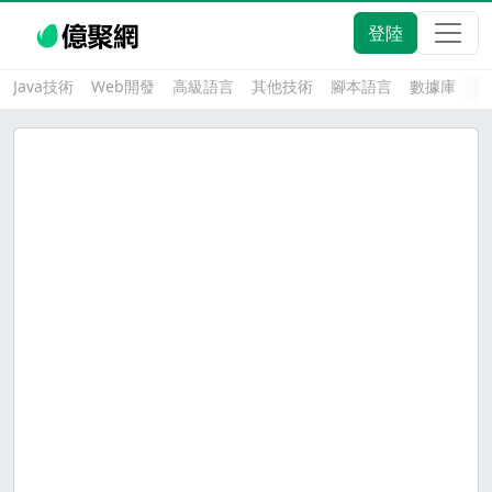
登陸
Java技術
Web開發
高級語言
其他技術
腳本語言
數據庫
大