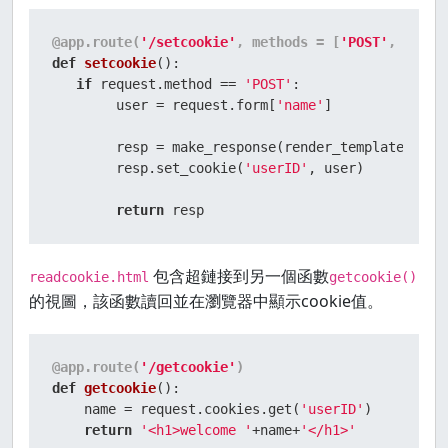
@app.route(
'/setcookie'
, methods = [
'POST'
, 
'GET'
def
setcookie
():

if
 request.method == 
'POST'
:

        user = request.form[
'name'
]

        resp = make_response(render_template(
'rea
        resp.set_cookie(
'userID'
, user)

return
 resp
包含超鏈接到另一個函數
readcookie.html
getcookie()
的視圖，該函數讀回並在瀏覽器中顯示cookie值。
@app.route(
'/getcookie'
)
def
getcookie
():

    name = request.cookies.get(
'userID'
)

return
'<h1>welcome '
+name+
'</h1>'