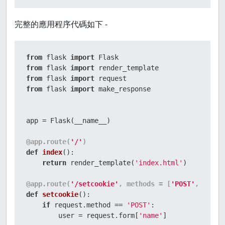
完整的應用程序代碼如下 -
from
 flask 
import
from
 flask 
import
from
 flask 
import
from
 flask 
import
 make_response

app = Flask(__name__)

@app.route(
'/'
)
def
index
():

return
 render_template(
'index.html'
)

@app.route(
'/setcookie'
, methods = [
'POST'
, 
'GET'
def
setcookie
():

if
 request.method == 
'POST'
:

        user = request.form[
'name'
]
