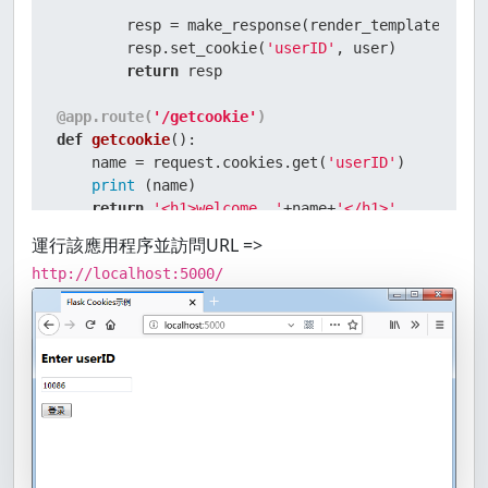
        resp = make_response(render_template(
'rea
        resp.set_cookie(
'userID'
, user)

return
 resp

@app.route(
'/getcookie'
)
def
getcookie
():

    name = request.cookies.get(
'userID'
)

print
 (name)

return
'<h1>welcome, '
+name+
'</h1>'
運行該應用程序並訪問URL =>
if
 __name__ == 
'__main__'
:

http://localhost:5000/
    app.run(debug = 
True
)