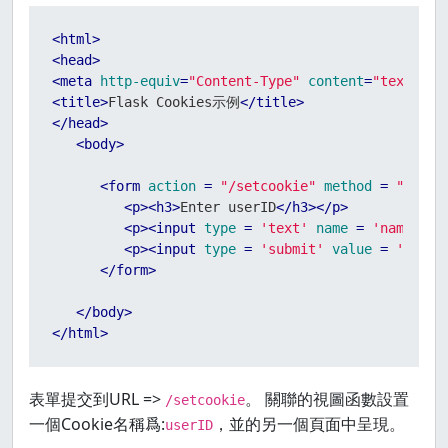
<
html
>
<
head
>
<
meta
http-equiv
=
"Content-Type"
content
=
"text/htm
<
title
>
Flask Cookies示例
</
title
>
</
head
>
<
body
>
<
form
action
 = 
"/setcookie"
method
 = 
"POST"
<
p
>
<
h3
>
Enter userID
</
h3
>
</
p
>
<
p
>
<
input
type
 = 
'text'
name
 = 
'name'
/>
<
<
p
>
<
input
type
 = 
'submit'
value
 = 
'登錄'
/
</
form
>
</
body
>
</
html
>
表單提交到URL =>
。 關聯的視圖函數設置
/setcookie
一個Cookie名稱爲:
，並的另一個頁面中呈現。
userID