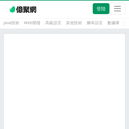
登陸
Java技術
Web開發
高級語言
其他技術
腳本語言
數據庫
大