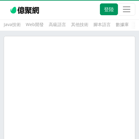
登陸
Java技術
Web開發
高級語言
其他技術
腳本語言
數據庫
大