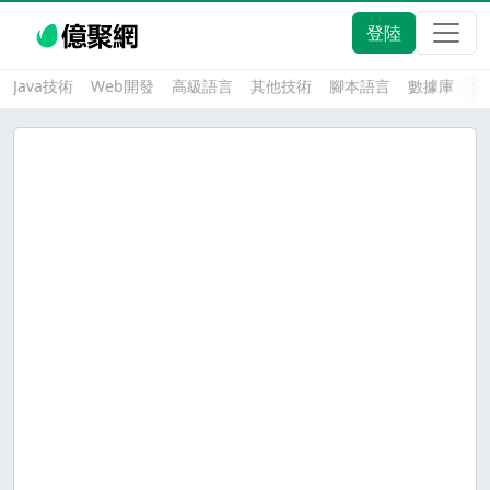
登陸
Java技術
Web開發
高級語言
其他技術
腳本語言
數據庫
大