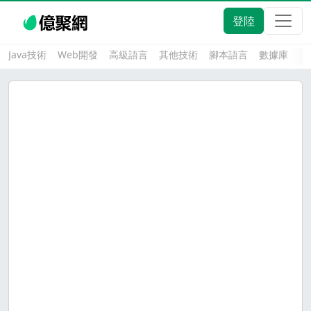
登陸
Java技術
Web開發
高級語言
其他技術
腳本語言
數據庫
大