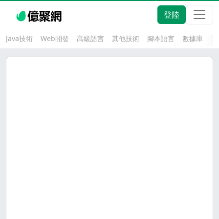
登陸
Java技術
Web開發
高級語言
其他技術
腳本語言
數據庫
大