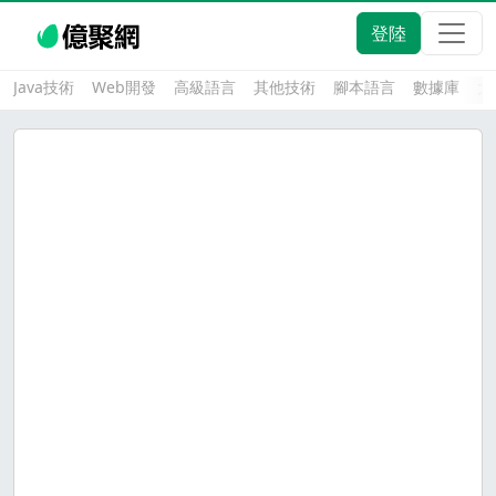
登陸
Java技術
Web開發
高級語言
其他技術
腳本語言
數據庫
大