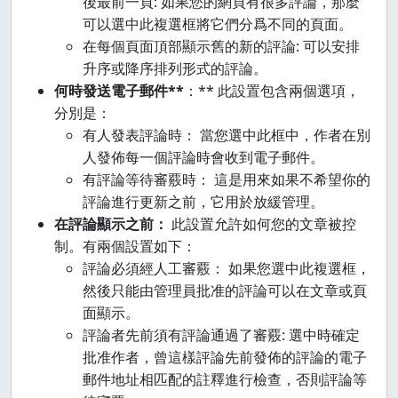
後最前一頁: 如果您的網頁有很多評論，那麼
可以選中此複選框將它們分爲不同的頁面。
在每個頁面頂部顯示舊的新的評論: 可以安排
升序或降序排列形式的評論。
何時發送電子郵件**
：** 此設置包含兩個選項，
分別是：
有人發表評論時： 當您選中此框中，作者在別
人發佈每一個評論時會收到電子郵件。
有評論等待審覈時： 這是用來如果不希望你的
評論進行更新之前，它用於放緩管理。
在評論顯示之前：
此設置允許如何您的文章被控
制。有兩個設置如下：
評論必須經人工審覈： 如果您選中此複選框，
然後只能由管理員批准的評論可以在文章或頁
面顯示。
評論者先前須有評論通過了審覈: 選中時確定
批准作者，曾這樣評論先前發佈的評論的電子
郵件地址相匹配的註釋進行檢查，否則評論等