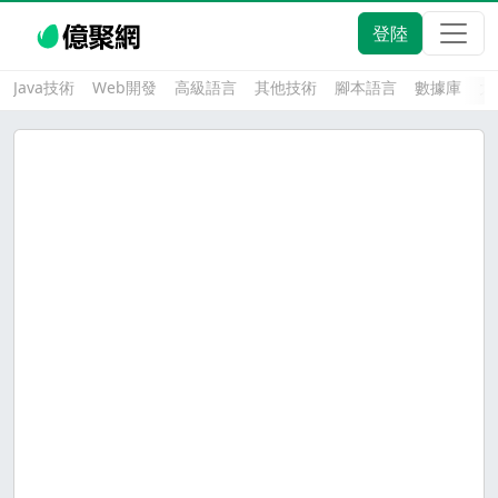
登陸
Java技術
Web開發
高級語言
其他技術
腳本語言
數據庫
大