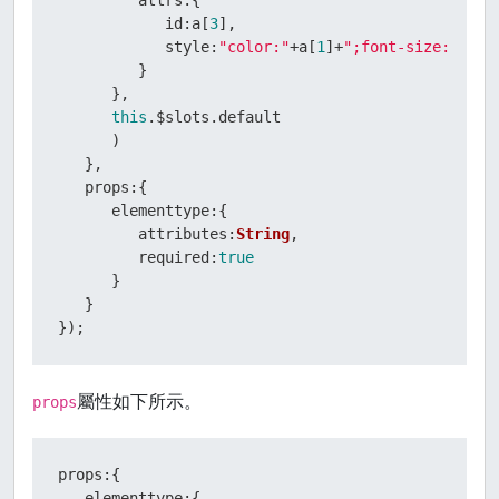
</
script
>
id
:a[
3
],

</
body
>
style
:
"color:"
+a[
1
]+
";font-size:"
+a[
2
</
html
>
         }

      },

this
.
$slots
.
default
      )

   },

props
:{

elementtype
:{

attributes
:
String
,

required
:
true
      }

   }

});
屬性如下所示。
props
props:{

   elementtype:{
