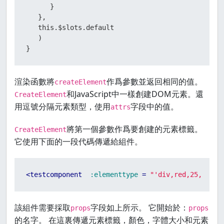
      }

   },

   this.$slots.default

   )

}
渲染函數將
作爲參數並返回相同的值。
createElement
和JavaScript中一樣創建DOM元素。還
CreateElement
用逗號分隔元素類型，使用
字段中的值。
attrs
將第一個參數作爲要創建的元素標籤。
CreateElement
它使用下面的一段代碼傳遞給組件。
<
testcomponent
:elementtype
 = 
"'div,red,25,div1'
該組件需要採取
字段如上所示。 它開始於：
props
props
的名字。 在這裏傳遞元素標籤，顏色，字體大小和元素