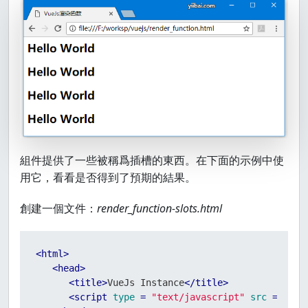
組件提供了一些被稱爲插槽的東西。在下面的示例中使
用它，看看是否得到了預期的結果。
創建一個文件：
render_function-slots.html
<
html
>
<
head
>
<
title
>
VueJs Instance
</
title
>
<
script
type
 = 
"text/javascript"
src
 = 
"js/