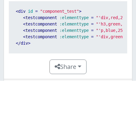
<
div
id
 = 
"component_test"
>
<
testcomponent
:elementtype
 = 
"'div,red,25,div
<
testcomponent
:elementtype
 = 
"'h3,green,25,h3
<
testcomponent
:elementtype
 = 
"'p,blue,25,ptag
<
testcomponent
:elementtype
 = 
"'div,green,25,d
</
div
>
Share
VueJS混合
VueJS Reactive接口
Copyright © 2015-2023 億聚網.