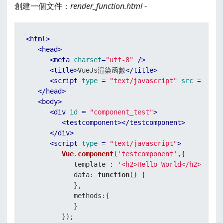
創建一個文件：
render_function.html
-
<
html
>
<
head
>
<
meta
charset
=
"utf-8"
 />
<
title
>
VueJs渲染函數
</
title
>
<
script
type
 = 
"text/javascript"
src
 = 
"js/
</
head
>
<
body
>
<
div
id
 = 
"component_test"
>
<
testcomponent
>
</
testcomponent
>
</
div
>
<
script
type
 = 
"text/javascript"
>
Vue
.
component
(
'testcomponent'
,{

            template : 
'<h2>Hello World</h2>'
,

data
: 
function
(
) {

            },

methods
:{

            }

         });
