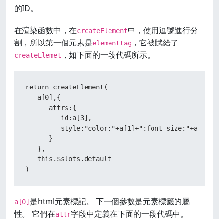
的ID。
在渲染函數中，在
中，使用逗號進行分
createElement
割，所以第一個元素是
，它被賦給了
elementtag
，如下面的一段代碼所示。
createElemet
return createElement(

   a[0],{

      attrs:{

         id:a[3],

         style:"color:"+a[1]+";font-size:"+a[2]+";
      }

   },

   this.$slots.default

)
是html元素標記。 下一個參數是元素標籤的屬
a[0]
性。 它們在
字段中定義在下面的一段代碼中。
attr