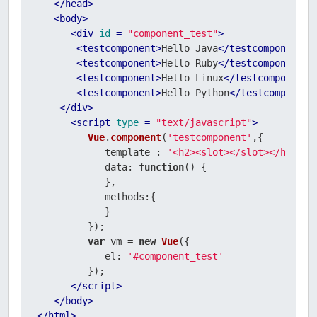
</
head
>
<
body
>
<
div
id
 = 
"component_test"
>
<
testcomponent
>
Hello Java
</
testcomponent
>
<
testcomponent
>
Hello Ruby
</
testcomponent
>
<
testcomponent
>
Hello Linux
</
testcomponent
>
<
testcomponent
>
Hello Python
</
testcomponent
</
div
>
<
script
type
 = 
"text/javascript"
>
Vue
.
component
(
'testcomponent'
,{

            template : 
'<h2><slot></slot></h2>'
,

data
: 
function
(
) {

            },

methods
:{

            }

         });

var
 vm = 
new
Vue
({

el
: 
'#component_test'
         });

</
script
>
</
body
>
</
html
>