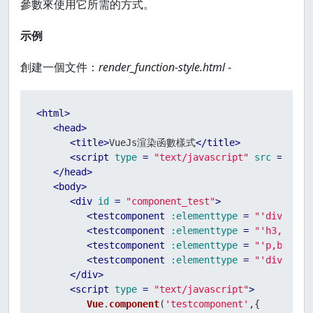
參數來使用它所需的方式。
示例
創建一個文件：
render_function-style.html
-
<
html
>
<
head
>
<
title
>
VueJs渲染函數樣式
</
title
>
<
script
type
 = 
"text/javascript"
src
 = 
"js/
</
head
>
<
body
>
<
div
id
 = 
"component_test"
>
<
testcomponent
:elementtype
 = 
"'div,red,
<
testcomponent
:elementtype
 = 
"'h3,green
<
testcomponent
:elementtype
 = 
"'p,blue,2
<
testcomponent
:elementtype
 = 
"'div,gree
</
div
>
<
script
type
 = 
"text/javascript"
>
Vue
.
component
(
'testcomponent'
,{
