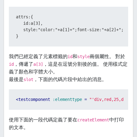
attrs:{

   id:a[3],

   style:"color:"+a[1]+";font-size:"+a[2]+";"

}
我們已經定義了元素標籤的
和
兩個屬性。 對於
id
style
，傳遞了
，這是在逗號分割後的值。 使用樣式定
id
a[3]
義了顏色和字體大小。
最後是
，下面的代碼片段中給出的消息。
slot
<
testcomponent
:elementtype
 = 
"'div,red,25,div1'"
使用下面的一段代碼定義了要在
中打印
createElement
的文本。