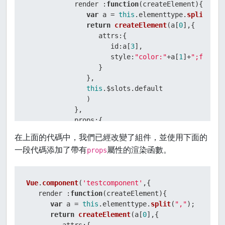
            render :
function
(
createElement
){

var
 a = 
this
.
elementtype
.
split
(
","
return
createElement
(a[
0
],{

attrs
:{

id
:a[
3
],

style
:
"color:"
+a[
1
]+
";font-s
                  }

               },

this
.
$slots
.
default
               )

            },

props
:{

elementtype
:{

在上面的代碼中，我們已經改變了組件，並使用下面的
attributes
:
String
,

一段代碼添加了帶有
屬性的渲染函數。
props
required
:
true
               }

            }

Vue
.
component
(
'testcomponent'
,{

         });

   render :
function
(
createElement
){

var
 vm = 
new
Vue
({

var
 a = 
this
.
elementtype
.
split
(
","
);

el
: 
'#component_test'
return
createElement
(a[
0
],{

         });

attrs
:{
