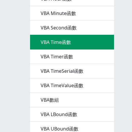
VBA Minute函數
VBA Second函數
VBA Time函數
VBA Timer函數
VBA TimeSerial函數
VBA TimeValue函數
VBA數組
VBA LBound函數
VBA UBound函數