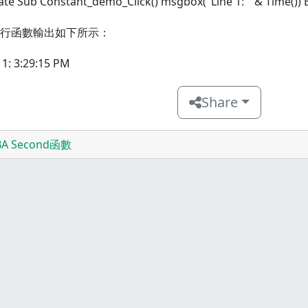
ate Sub Constant_demo_Click() msgbox("Line 1: " & Time())
行函數輸出如下所示：
 1: 3:29:15 PM
Share
BA Second函數