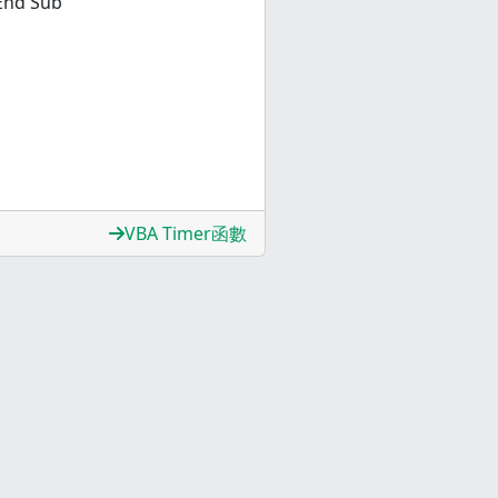
 End Sub
VBA Timer函數