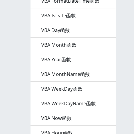
VBA FormatDateTime函數
VBA IsDate函數
VBA Day函數
VBA Month函數
VBA Year函數
VBA MonthName函數
VBA WeekDay函數
VBA WeekDayName函數
VBA Now函數
VBA Hour函數