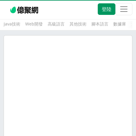
登陸
Java技術
Web開發
高級語言
其他技術
腳本語言
數據庫
大