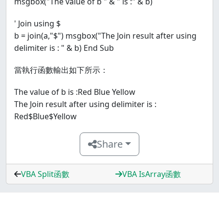
msgbox("The value of b " & " is :" & b)
' Join using $
b = join(a,"$") msgbox("The Join result after using
delimiter is : " & b) End Sub
當執行函數輸出如下所示：
The value of b is :Red Blue Yellow
The Join result after using delimiter is :
Red$Blue$Yellow
Share
VBA Split函數
VBA IsArray函數