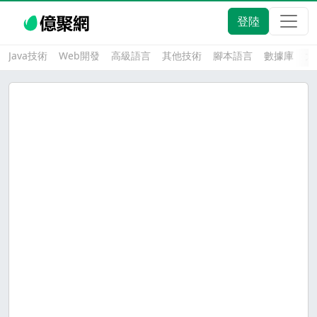
登陸
Java技術
Web開發
高級語言
其他技術
腳本語言
數據庫
大