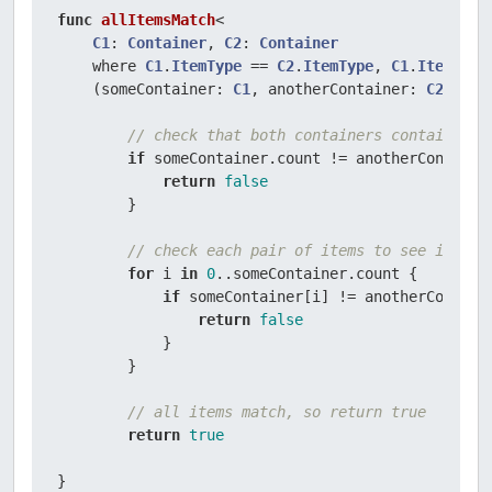
func
allItemsMatch
<

C1
: 
Container
, 
C2
: 
Container
    where 
C1
.
ItemType
 == 
C2
.
ItemType
, 
C1
.
ItemType
    (
someContainer
: 
C1
, 
anotherContainer
: 
C2
) -> 
// check that both containers contain the
if
 someContainer.count 
!=
 anotherContainer
return
false
        }

// check each pair of items to see if the
for
 i 
in
0
..
someContainer.count {

if
 someContainer[i] 
!=
 anotherContaine
return
false
            }

        }

// all items match, so return true
return
true
}