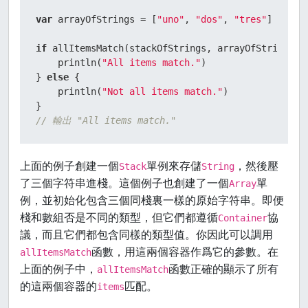
var
 arrayOfStrings 
=
 [
"uno"
, 
"dos"
, 
"tres"
]

if
 allItemsMatch(stackOfStrings, arrayOfStrings) {
    println(
"All items match."
)

} 
else
 {

    println(
"Not all items match."
)

// 輸出 "All items match."
上面的例子創建一個
單例來存儲
，然後壓
Stack
String
了三個字符串進棧。這個例子也創建了一個
單
Array
例，並初始化包含三個同棧裏一樣的原始字符串。即便
棧和數組否是不同的類型，但它們都遵循
協
Container
議，而且它們都包含同樣的類型值。你因此可以調用
函數，用這兩個容器作爲它的參數。在
allItemsMatch
上面的例子中，
函數正確的顯示了所有
allItemsMatch
的這兩個容器的
匹配。
items