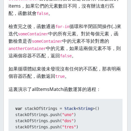
items，如果它們的元素數目不同，沒有辦法進行匹
配，函數就會
。
false
檢查完之後，函數通過
循環和半閉區間操作(..)來
for-in
迭代
中的所有元素。對於每個元素，函
someContainer
數檢查是否
中的元素不等於對應的
someContainer
中的元素，如果這兩個元素不等，則
anotherContainer
這兩個容器不匹配，返回
。
false
如果循環體結束後未發現沒有任何的不匹配，那表明兩
個容器匹配，函數返回
。
true
這裏演示了allItemsMatch函數運算的過程：
var
 stackOfStrings 
=
Stack
<
String
>()

stackOfStrings.push(
"uno"
)

stackOfStrings.push(
"dos"
)

stackOfStrings.push(
"tres"
)
