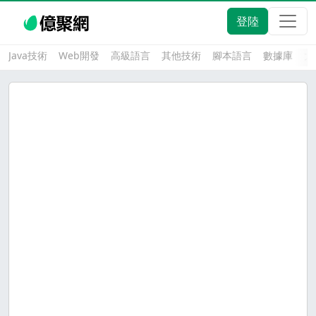
登陸
Java技術
Web開發
高級語言
其他技術
腳本語言
數據庫
大