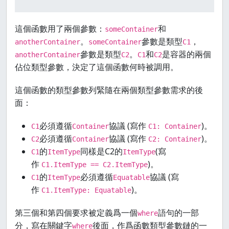
這個函數用了兩個參數：
和
someContainer
。
參數是類型
，
anotherContainer
someContainer
C1
參數是類型
。
和
是容器的兩個
anotherContainer
C2
C1
C2
佔位類型參數，決定了這個函數何時被調用。
這個函數的類型參數列緊隨在兩個類型參數需求的後
面：
必須遵循
協議 (寫作
)。
C1
Container
C1: Container
必須遵循
協議 (寫作
)。
C2
Container
C2: Container
的
同樣是C2的
(寫
C1
ItemType
ItemType
作
)。
C1.ItemType == C2.ItemType
的
必須遵循
協議 (寫
C1
ItemType
Equatable
作
)。
C1.ItemType: Equatable
第三個和第四個要求被定義爲一個
語句的一部
where
分，寫在關鍵字
後面，作爲函數類型參數鏈的一
where