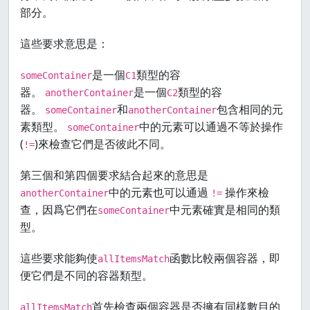
部分。
這些要求意思是：
是一個
類型的容
someContainer
C1
器。
是一個
類型的容
anotherContainer
C2
器。
和
包含相同的元
someContainer
anotherContainer
素類型。
中的元素可以通過不等於操作
someContainer
(
)來檢查它們是否彼此不同。
!=
第三個和第四個要求結合起來的意思是
中的元素也可以通過
操作來檢
anotherContainer
!=
查，因爲它們在
中元素確實是相同的類
someContainer
型。
這些要求能夠使
函數比較兩個容器，即
allItemsMatch
便它們是不同的容器類型。
首先檢查兩個容器是否擁有同樣數目的
allItemsMatch