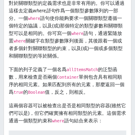
對於關聯類型的定義需求也是非常有用的。你可以通過
這樣去定義
where語句
作爲一個類型參數隊列的一部
分。一個
語句使你能夠要求一個關聯類型遵循一
where
個特定的協議，以及(或)那個特定的類型參數和關聯類
型可以是相同的。你可寫一個
語句，通過緊隨放
where
置
關鍵字在類型參數隊列後面，其後跟着一個或
where
者多個針對關聯類型的約束，以及(或)一個或多個類型
和關聯類型的等於關係。
下面的列子定義了一個名爲
的泛型函
allItemsMatch
數，用來檢查是否兩個
單例包含具有相同順
Container
序的相同元素。如果匹配到所有的元素，那麼返回一個
爲
的
值，反之，則相反。
true
Boolean
這兩個容器可以被檢查出是否是相同類型的容器(雖然它
們可以是)，但它們確實擁有相同類型的元素。這個需求
通過一個類型約束和
語句結合來表示：
where