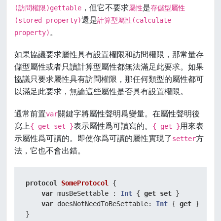
，但它不要求
是
(訪問權限)gettable
屬性
存儲型屬性
還是
(stored property)
計算型屬性(calculate
。
property)
如果協議要求屬性具有設置權限和訪問權限，那常量存
儲型屬性或者只讀計算型屬性都無法滿足此要求。如果
協議只要求屬性具有訪問權限，那任何類型的屬性都可
以滿足此要求，無論這些屬性是否具有設置權限。
通常前置
關鍵字將屬性聲明爲變量。在屬性聲明後
var
寫上
表示屬性爲可讀寫的。
用來表
{ get set }
{ get }
示屬性爲可讀的。即使你爲可讀的屬性實現了
方
setter
法，它也不會出錯。
protocol
SomeProtocol
 {

var
 musBeSettable : 
Int
 { 
get
set
 }

var
 doesNotNeedToBeSettable: 
Int
 { 
get
 }

}