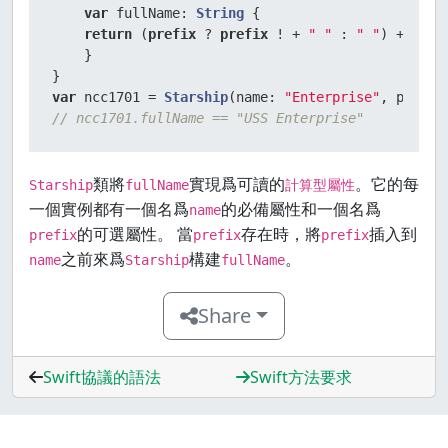
var
 fullName: 
String
 {

return
 (
prefix
?
prefix
!
+
" "
 : 
" "
) 
+
 name

    }

var
 ncc1701 
=
Starship
(name: 
"Enterprise"
, prefix
// ncc1701.fullName == "USS Enterprise"
類將
實現爲可讀的
。它的每
Starship
fullName
計算型屬性
一個實例都有一個名爲
的必備屬性和一個名爲
name
的可選屬性。 當
存在時，將
插入到
prefix
prefix
prefix
之前來爲
構建
。
name
Starship
fullName
Share
Swift協議的語法
Swift方法要求