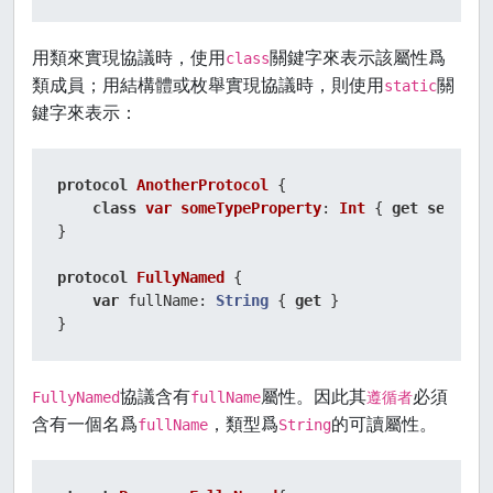
用類來實現協議時，使用
關鍵字來表示該屬性爲
class
類成員；用結構體或枚舉實現協議時，則使用
關
static
鍵字來表示：
protocol
AnotherProtocol
 {

class
var
someTypeProperty
: 
Int
 { 
get
set
 }

}

protocol
FullyNamed
 {

var
 fullName: 
String
 { 
get
 }

}
協議含有
屬性。因此其
必須
FullyNamed
fullName
遵循者
含有一個名爲
，類型爲
的可讀屬性。
fullName
String