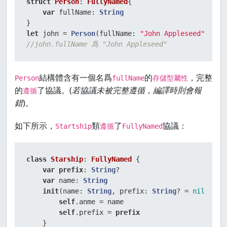
struct
Person
: 
FullyNamed
{

var
 fullName: 
String
let
 john 
=
Person
(fullName: 
"John Appleseed"
//john.fullName 爲 "John Appleseed"
結構體含有一個名爲
的
，完整
Person
fullName
存儲型屬性
的
了協議。(
若協議未被完整遵循，編譯時則會報
遵循
錯
)。
如下所示，
類
了
協議：
Startship
遵循
FullyNamed
class
Starship
: 
FullyNamed
 {

var
prefix
: 
String
?

var
 name: 
String
init
(
name
: 
String
, 
prefix
: 
String
? 
=
nil
 ) {

self
.anme 
=
 name

self
.prefix 
=
prefix
    }
