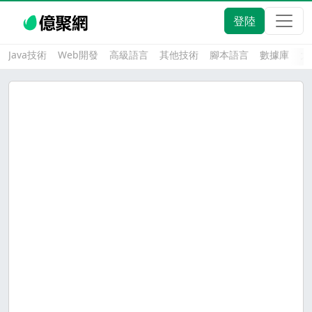
登陸
Java技術
Web開發
高級語言
其他技術
腳本語言
數據庫
大