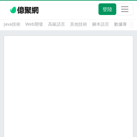
登陸
Java技術
Web開發
高級語言
其他技術
腳本語言
數據庫
大