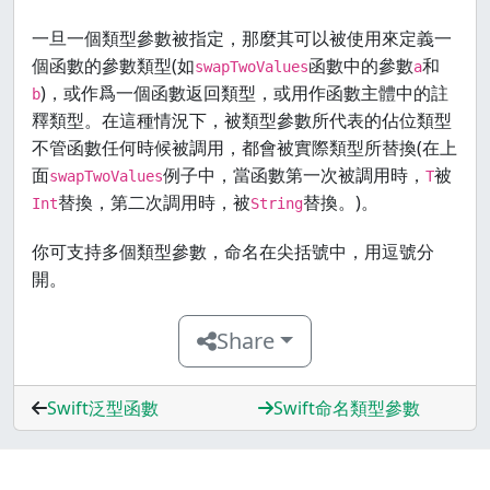
一旦一個類型參數被指定，那麼其可以被使用來定義一
個函數的參數類型(如
函數中的參數
和
swapTwoValues
a
)，或作爲一個函數返回類型，或用作函數主體中的註
b
釋類型。在這種情況下，被類型參數所代表的佔位類型
不管函數任何時候被調用，都會被實際類型所替換(在上
面
例子中，當函數第一次被調用時，
被
swapTwoValues
T
替換，第二次調用時，被
替換。)。
Int
String
你可支持多個類型參數，命名在尖括號中，用逗號分
開。
Share
Swift泛型函數
Swift命名類型參數