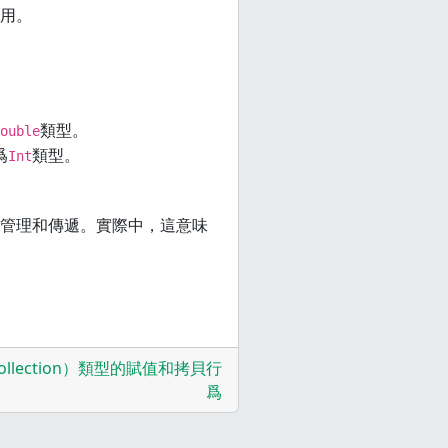
用。
類型。
ouble
爲
類型。
Int
管理和傳遞。實際中，這意味
Collection）類型的賦值和拷貝行
爲