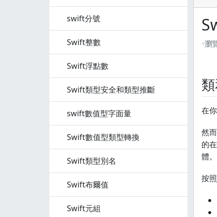
swift分號
S
Swift整數
瀏
Swift浮點數
類
Swift類型安全和類型推斷
在你
swift數值型字面量
然而
Swift數值型類型轉換
的在
體。
Swift類型別名
按照
Swift布爾值
Swift元組