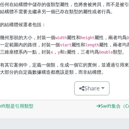
任何在結構體中儲存的值類型屬性，也將會被拷貝，而不是被引
結構體不需要去繼承另一個已存在類型的屬性或者行爲。
的結構體候選者包括：
幾何形狀的大小，封裝一個
屬性和
屬性，兩者均爲
width
height
D
一定範圍內的路徑，封裝一個
屬性和
屬性，兩者均
start
length
三維座標系內一點，封裝
，
和
屬性，三者均爲
類型。
x
y
z
Double
有其它案例中，定義一個類，生成一個它的實例，並通過引用來
大部分的自定義數據構造都應該是類，而非結構體。
Share
wift類是引用類型
Swift集合（