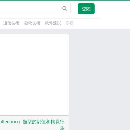
登陸
通信技術
微軟技術
軟件測試
手機開發
前端技術
人工智能
Collection）類型的賦值和拷貝行
爲