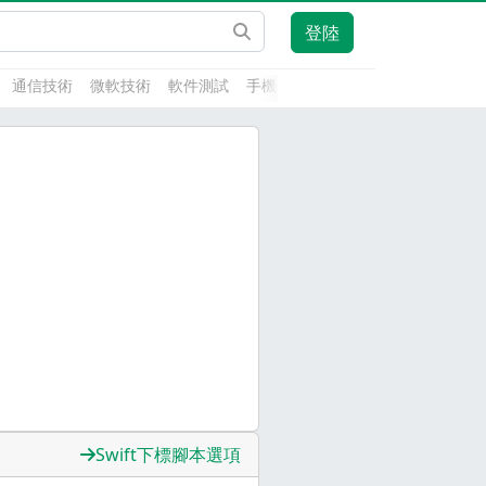
登陸
通信技術
微軟技術
軟件測試
手機開發
前端技術
人工智能
Swift下標腳本選項