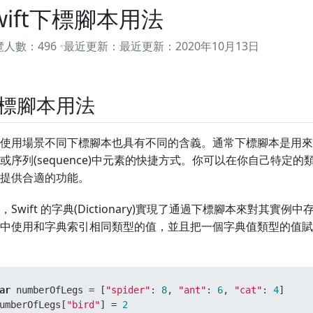
wift下標腳本用法
覽人數：
496
最近更新：
最近更新：
2020年10月13日
標腳本用法
使用場景不同下標腳本也具有不同的含義。通常下標腳本是用來訪問集合
ist)或序列(sequence)中元素的快捷方式。你可以在你自己特
提供合適的功能。
，Swift 的字典(Dictionary)實現了通過下標腳本來對其
中使用和字典索引相同類型的值，並且把一個字典值類型的值賦
ar
 numberOfLegs 
=
 [
"spider"
: 
8
, 
"ant"
: 
6
, 
"cat"
: 
4
]

umberOfLegs[
"bird"
] 
=
2