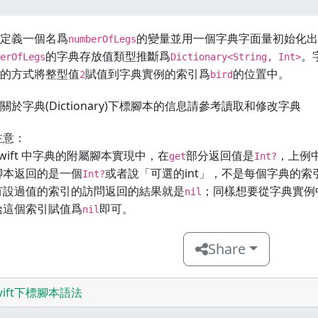
定義一個名爲
的變量並用一個字典字面量初始化出
numberOfLegs
的字典存放值類型推斷爲
。
erOfLegs
Dictionary<String, Int>
的方式將整型值
賦值到字典實例的索引爲
的位置中。
2
bird
關於字典(Dictionary)下標腳本的信息請參考讀取和修改字典
注意：
Swift 中字典的附屬腳本實現中，在
部分返回值是
，上例
get
Int?
腳本返回的是一個
或者說「可選的int」，不是每個字典的
Int?
有設過值的索引的訪問返回的結果就是
；同樣想要從字典實例
nil
給這個索引賦值爲
即可。
nil
Share
wift下標腳本語法