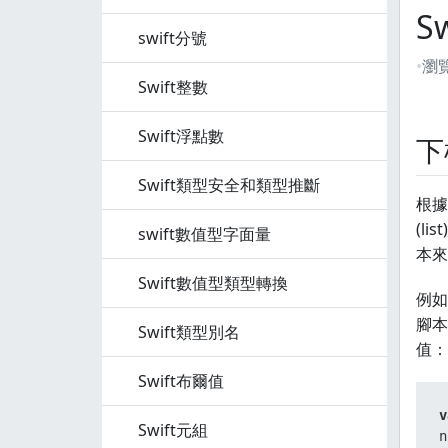
S
swift分號
瀏
Swift整數
Swift浮點數
下
Swift類型安全和類型推斷
根據
(l
swift數值型字面量
本來
Swift數值型類型轉換
例如
腳本
Swift類型別名
值：
Swift布爾值
v
Swift元組
n