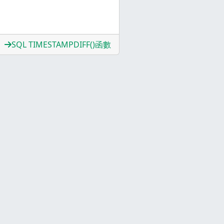
SQL TIMESTAMPDIFF()函數