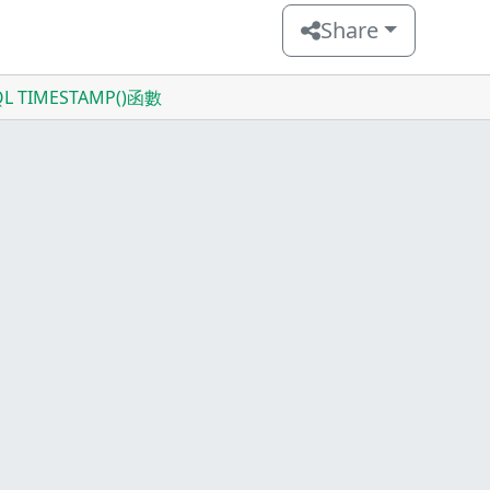
Share
QL TIMESTAMP()函數