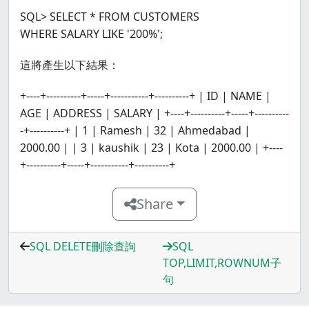
SQL> SELECT * FROM CUSTOMERS
WHERE SALARY LIKE '200%';
這將產生以下結果：
+----+----------+-----+-----------+----------+ | ID | NAME |
AGE | ADDRESS | SALARY | +----+----------+-----+----------
-+----------+ | 1 | Ramesh | 32 | Ahmedabad |
2000.00 | | 3 | kaushik | 23 | Kota | 2000.00 | +----
+----------+-----+-----------+----------+
Share
SQL DELETE刪除查詢
SQL
TOP,LIMIT,ROWNUM子
句