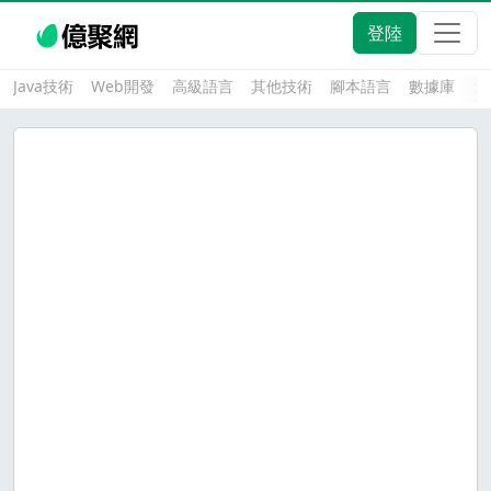
登陸
Java技術
Web開發
高級語言
其他技術
腳本語言
數據庫
大