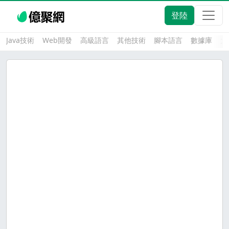
登陸
Java技術
Web開發
高級語言
其他技術
腳本語言
數據庫
大