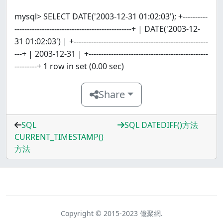
mysql> SELECT DATE('2003-12-31 01:02:03'); +----------
-----------------------------------------------+ | DATE('2003-12-
31 01:02:03') | +------------------------------------------------------
---+ | 2003-12-31 | +------------------------------------------------
---------+ 1 row in set (0.00 sec)
Share
SQL
SQL DATEDIFF()方法
CURRENT_TIMESTAMP()
方法
Copyright © 2015-2023 億聚網.