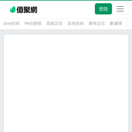
登陸
Java技術
Web開發
高級語言
其他技術
腳本語言
數據庫
大