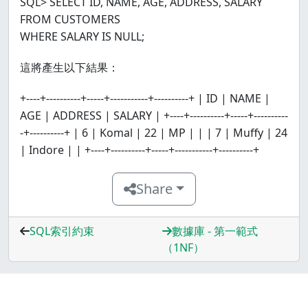
SQL> SELECT ID, NAME, AGE, ADDRESS, SALARY
FROM CUSTOMERS
WHERE SALARY IS NULL;
這將產生以下結果：
+----+----------+-----+-----------+----------+ | ID | NAME |
AGE | ADDRESS | SALARY | +----+----------+-----+----------
-+----------+ | 6 | Komal | 22 | MP | | | 7 | Muffy | 24
| Indore | | +----+----------+-----+-----------+----------+
Share
SQL索引約束
數據庫 - 第一範式
（1NF）