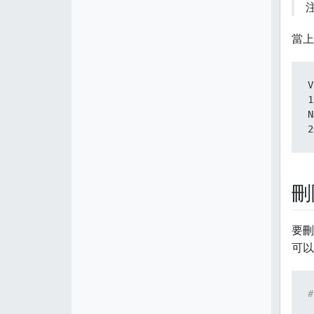
注
當上
V
1
N
2
刪
要刪
可以
#