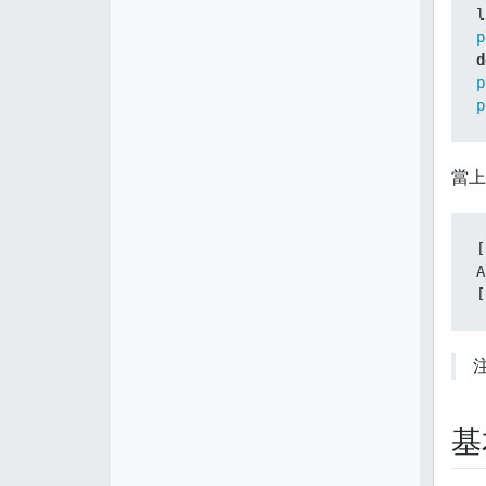
l
p
d
p
p
當上
[
A
[
注
基