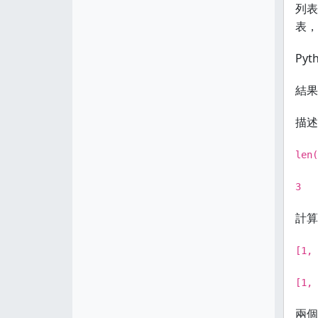
列表
表，
Py
結果
描述
len(
3
計算
[1, 
[1, 
兩個