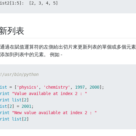
ist2[1:5]:  [2, 3, 4, 5]
新列表
通過在賦值運算符的左側給出切片來更新列表的單個或多個元素
添加到列表中的元素。 例如 -
!/usr/bin/python
ist
 = [
'physics'
, 
'chemistry'
, 
1997
, 
2000
rint
"Value available at index 2 : "
rint
list
[
2
ist
[
2
] = 
2001
rint
"New value available at index 2 : "
rint
list
[
2
]