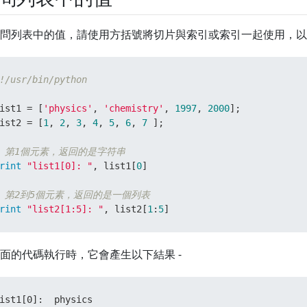
問列表中的值，請使用方括號將切片與索引或索引一起使用，以獲
!/usr/bin/python
ist1 = [
'physics'
, 
'chemistry'
, 
1997
, 
2000
];

ist2 = [
1
, 
2
, 
3
, 
4
, 
5
, 
6
, 
7
 ];

# 第1個元素，返回的是字符串
rint
"list1[0]: "
, list1[
0
]

# 第2到5個元素，返回的是一個列表
rint
"list2[1:5]: "
, list2[
1
:
5
]
面的代碼執行時，它會產生以下結果 -
ist1[0]:  physics
