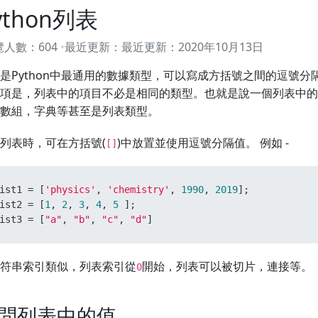
ython列表
覽人數：
604
最近更新：
最近更新：
2020年10月13日
是Python中最通用的數據類型，可以寫成方括號之間的逗號分隔
項是，列表中的項目不必是相同的類型。也就是說一個列表中的
數組，字典等甚至是列表類型。
列表時，可在方括號(
)中放置並使用逗號分隔值。 例如 -
[]
ist1 = [
'physics'
, 
'chemistry'
, 
1990
, 
2019
];

ist2 = [
1
, 
2
, 
3
, 
4
, 
5
 ];

ist3 = [
"a"
, 
"b"
, 
"c"
, 
"d"
]
符串索引類似，列表索引從
開始，列表可以被切片，連接等。
0
問列表中的值