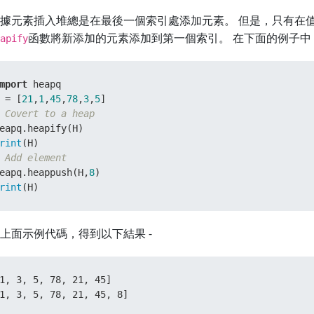
據元素插入堆總是在最後一個索引處添加元素。 但是，只有在
函數將新添加的元素添加到第一個索引。 在下面的例子中，
apify
mport
 heapq

 = [
21
,
1
,
45
,
78
,
3
,
5
 Covert to a heap
rint
 Add element
eapq.heappush(H,
8
rint
(H)
上面示例代碼，得到以下結果 -
1, 3, 5, 78, 21, 45]

1, 3, 5, 78, 21, 45, 8]