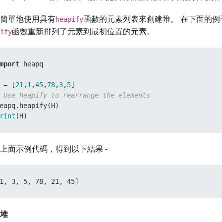
簡單地使用具有
函數的元素列表來創建堆。 在下面的
heapify
函數重新排列了元素到最初位置的元素。
ify
mport
 heapq

 = [
21
,
1
,
45
,
78
,
3
,
5
 Use heapify to rearrange the elements
rint
(H)
上面示例代碼，得到以下結果 -
1, 3, 5, 78, 21, 45]
堆