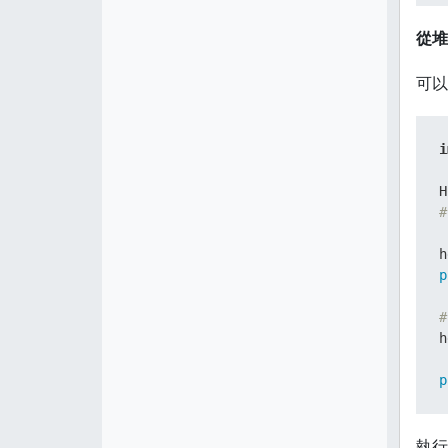
從堆
可以
i
H
#
p
#
h
p
執行