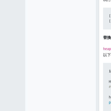
[
[
替換
heap
以下
i
H
#
p