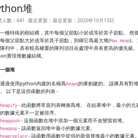
ython堆
覽人數：
641
最近更新：
最近更新：
2020年10月13日
一種特殊的樹結構，其中每個父節點小於或等於其子節點。 然後
每個父節點大於或等於其子節點，則稱它爲最大堆(
)
Max Heap
隊列中，具有較高權重的隊列項目在處理中具有更高的優先級。
thon實現堆數據結構。
一個堆
通過使用python內建的名稱爲
的庫創建的。 該庫具有對
heapq
。 以下是這些函數的列表 -
- 此函數將常規列表轉換爲堆。 在結果堆中，最小的
heapify
的數據元素不一定被排序。
- 這個函數在堆中添加一個元素而不改變當前堆。
heappush
- 該函數返回堆中最小的數據元素。
heappop
- 該函數用函數中提供的新值替換最小的數據元素
heapreplace