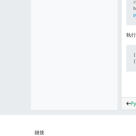
#
h
p
執行
[
[
P
鏈接