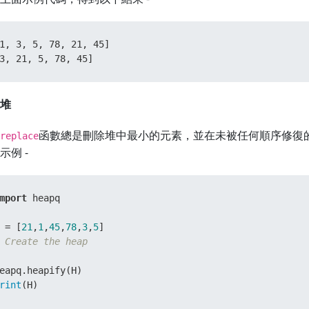
1, 3, 5, 78, 21, 45]

3, 21, 5, 78, 45]
堆
函數總是刪除堆中最小的元素，並在未被任何順序修復
replace
示例 -
mport
 heapq

 = [
21
,
1
,
45
,
78
,
3
,
5
 Create the heap
rint
(H)
