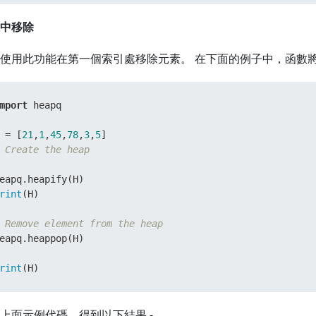
中移除
使用此功能在第一個索引處移除元素。 在下面的例子中，函數
mport
 heapq

 = [
21
,
1
,
45
,
78
,
3
,
5
 Create the heap
rint
(H)

 Remove element from the heap
eapq.heappop(H)

rint
(H)
上面示例代碼，得到以下結果 -