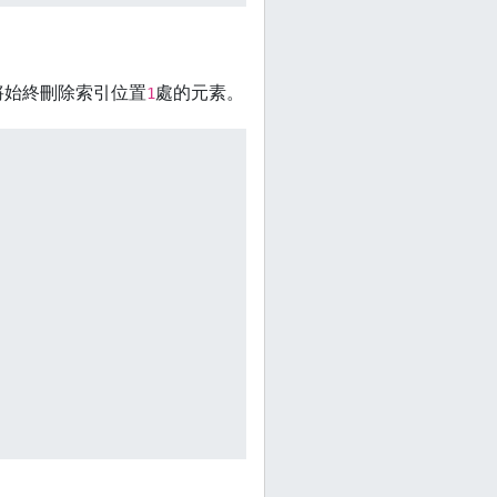
將始終刪除索引位置
處的元素。
1