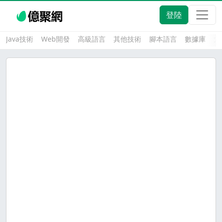
登陸
Java技術
Web開發
高級語言
其他技術
腳本語言
數據庫
大