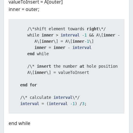
valueToInsert = A[outer]
inner = outer;
/
\
*
shift element towards 
right
\
*
/
     while 
inner
>
interval
-1
&&
 A\[
inner
-
inte
        A\[
inner
\] 
=
 A\[
inner
-1
\]

inner
=
inner
-
interval
end
 while

/
\
*
insert
 the number 
at
 hole position \
*
/
     A\[
inner
\] 
=
 valueToInsert

end
for
/
\
*
 calculate 
interval
\
*
/
interval
=
 (
interval
-1
) 
/
3
;      
end while