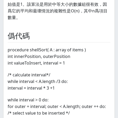
始值是1。該算法是用於中等大小的數據組很有效，因
爲它的平均和最壞情況的複雜性是O(n)，其中n爲項目
數量。
僞代碼
procedure shellSort( A : array of items )
int innerPosition, outerPosition
int valueToInsert, interval = 1
/* calculate interval*/
while interval < A.length /3 do:
interval = interval * 3 +1
while interval > 0 do:
for outer = interval; outer < A.length; outer ++ do:
/* select value to be inserted */