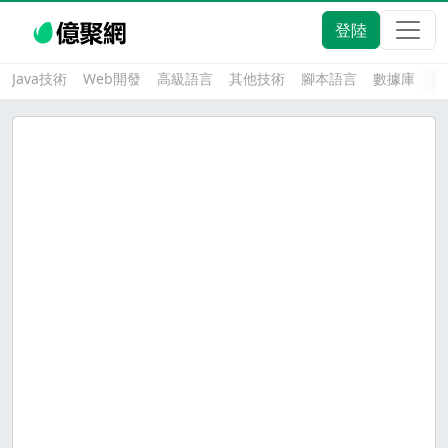
登陸
Java技術
Web開發
高級語言
其他技術
腳本語言
數據庫
大