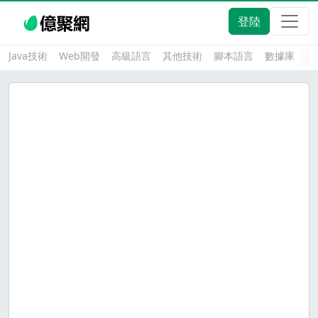
登陸
Java技術
Web開發
高級語言
其他技術
腳本語言
數據庫
大