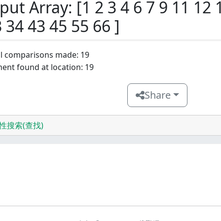
put Array: [1 2 3 4 6 7 9 11 12
 34 43 45 55 66 ]
al comparisons made: 19
ent found at location: 19
Share
性搜索(查找)