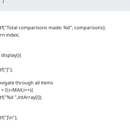
 }
tf("Total comparisons made: %d", comparisons);
rn index;
 display(){
f("[");
avigate through all items
i = 0;i<MAX;i++){
tf("%d ",intArray[i]);
tf("]\n");