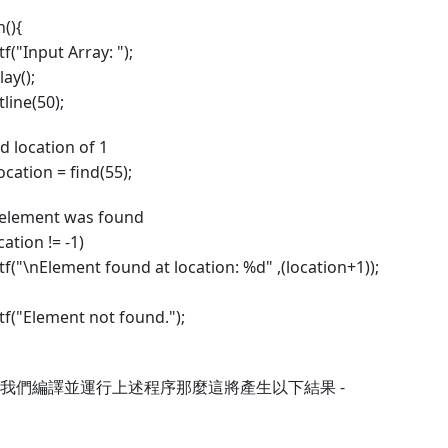
(){
tf("Input Array: ");
lay();
tline(50);
nd location of 1
location = find(55);
f element was found
ocation != -1)
tf("\nElement found at location: %d" ,(location+1));
tf("Element not found.");
我們編譯並運行上述程序那麼這將產生以下結果 -