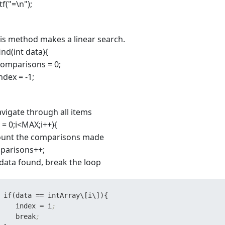
tf("=\n");
his method makes a linear search.
find(int data){
comparisons = 0;
index = -1;
avigate through all items
i = 0;i<MAX;i++){
count the comparisons made
parisons++;
f data found, break the loop
 if(data 
=
=
 intArray\[i\]){

    index 
=
 i
;
    break
;