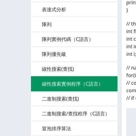
prin
表達式分析
}
// t
隊列
int 
int 
隊列實例代碼（C語言）
int 
隊列優先級
int i;
// n
線性搜索(查找)
for(
// 
線性搜索實例程序（C語言）
com
// i
二進制搜索(查找)
二進制搜索/查找程序（C語言）
 
 
冒泡排序算法
 