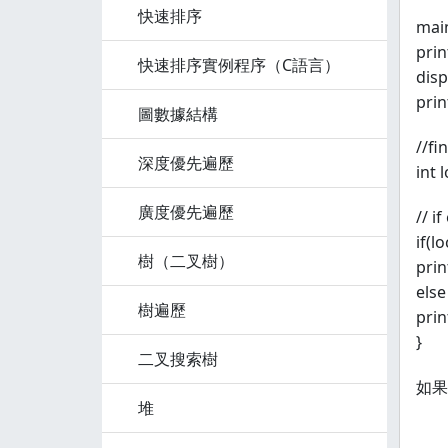
快速排序
main
prin
快速排序實例程序（C語言）
disp
prin
圖數據結構
//fi
深度優先遍歷
int 
廣度優先遍歷
// i
if(l
樹（二叉樹）
prin
else
樹遍歷
prin
}
二叉搜索樹
如果
堆