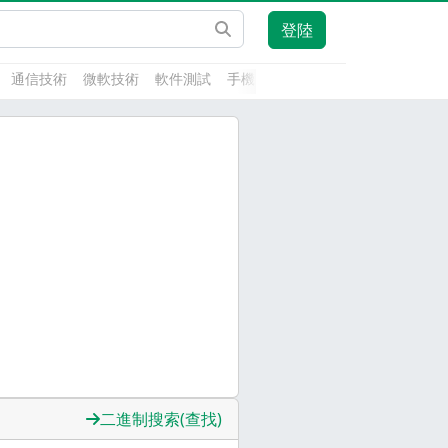
登陸
通信技術
微軟技術
軟件測試
手機開發
前端技術
人工智能
二進制搜索(查找)