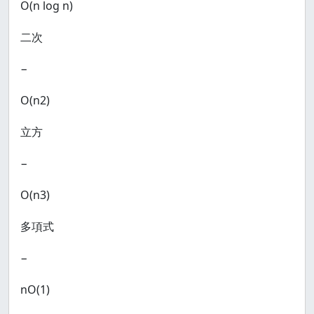
Ο(n log n)
二次
−
Ο(n2)
立方
−
Ο(n3)
多項式
−
nΟ(1)