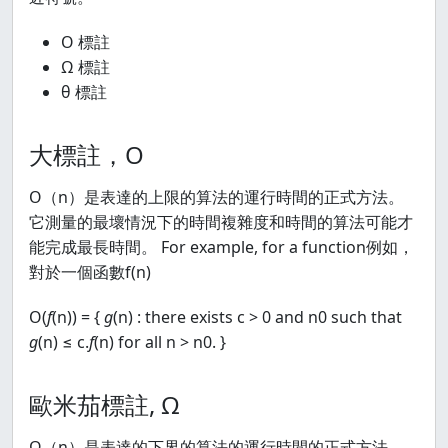
Ο 標註
Ω 標註
θ 標註
大標註，Ο
Ο（n）是表達的上限的算法的運行時間的正式方法。
它測量的最壞情況下的時間複雜度和時間的算法可能才
能完成最長時間。 For example, for a function例如，
對於一個函數f(n)
Ο(
f
(n)) = {
g
(n) : there exists c > 0 and n0 such that
g
(n) ≤ c.
f
(n) for all n > n0. }
歐米茄標註, Ω
Ω（n）是表達的下界的算法的運行時間的正式方法。