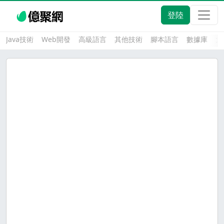
登陸
Java技術
Web開發
高級語言
其他技術
腳本語言
數據庫
大