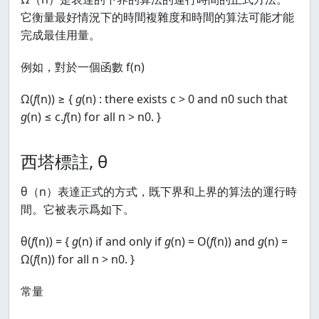
它衡量最好情況下的時間複雜度和時間的算法可能才能
完成最佳用量。
例如，對於一個函數 f(n)
Ω(
f
(n)) ≥ {
g
(n) : there exists c > 0 and n0 such that
g
(n) ≤ c.
f
(n) for all n > n0. }
西塔標註, θ
θ（n）表達正式的方式，既下界和上界的算法的運行時
間。它被表示爲如下。
θ(
f
(n)) = {
g
(n) if and only if
g
(n) = Ο(
f
(n)) and
g
(n) =
Ω(
f
(n)) for all n > n0. }
常量