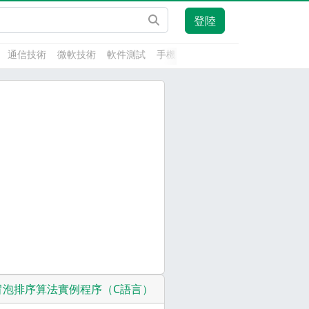
登陸
通信技術
微軟技術
軟件測試
手機開發
前端技術
人工智能
冒泡排序算法實例程序（C語言）