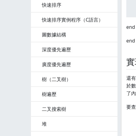
快速排序
 
快速排序實例程序（C語言）
end 
圖數據結構
end 
深度優先遍歷
實
廣度優先遍歷
還有
樹（二叉樹）
於數
了內
樹遍歷
要查
二叉搜索樹
堆