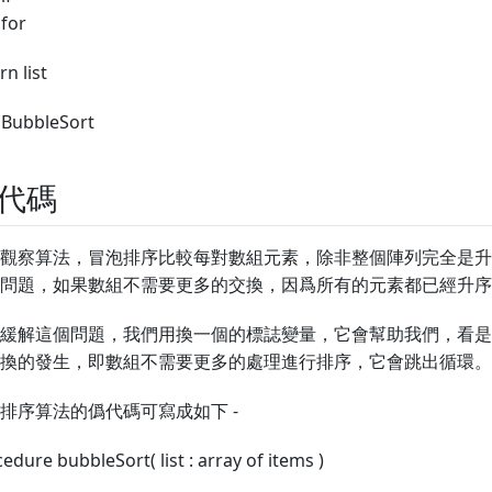
for
rn list
 BubbleSort
代碼
觀察算法，冒泡排序比較每對數組元素，除非整個陣列完全是升
問題，如果數組不需要更多的交換，因爲所有的元素都已經升序
緩解這個問題，我們用換一個的標誌變量，它會幫助我們，看是
換的發生，即數組不需要更多的處理進行排序，它會跳出循環。
排序算法的僞代碼可寫成如下 -
edure bubbleSort( list : array of items )