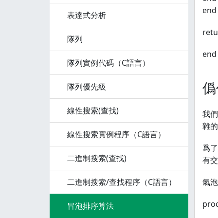
end 
表達式分析
retu
隊列
end
隊列實例代碼（C語言）
僞
隊列優先級
線性搜索(查找)
我們
雜的
線性搜索實例程序（C語言）
爲了
二進制搜索(查找)
有交
二進制搜索/查找程序（C語言）
氣泡
proc
冒泡排序算法