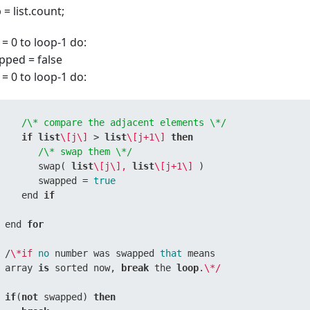
 = list.count;
i = 0 to loop-1 do:
pped = false
j = 0 to loop-1 do:
/\* compare the adjacent elements \*/
if
list
\[j\]
 > 
list
\[j+1\]
then
/\* swap them \*/
       swap( 
list
\[j\],
list
\[j+1\]
 )         

       swapped = 
true
    end 
if
 end 
for
 /
\*if
no
 number was swapped 
that
 means 

 array 
is
 sorted now, 
break
 the 
loop
.
\*/
if
(
not
 swapped) 
then