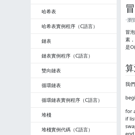
冒
哈希表
瀏
哈希表實例程序（C語言）
冒泡
素，
鏈表
是O
鏈表實例程序（C語言）
算
雙向鏈表
我們
循環鏈表
begi
循環鏈表實例程序（C語言）
for 
堆棧
if li
swap(
堆棧實例代碼（C語言）
end 